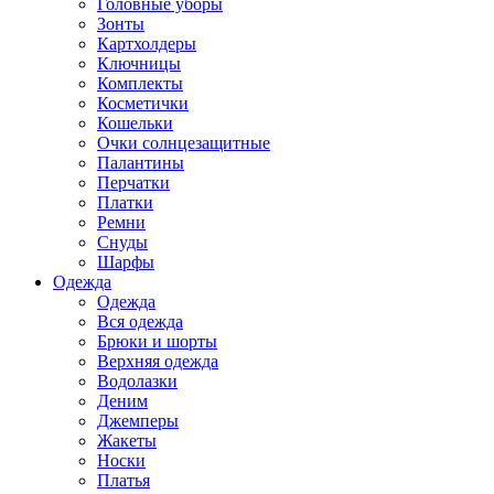
Головные уборы
Зонты
Картхолдеры
Ключницы
Комплекты
Косметички
Кошельки
Очки солнцезащитные
Палантины
Перчатки
Платки
Ремни
Снуды
Шарфы
Одежда
Одежда
Вся одежда
Брюки и шорты
Верхняя одежда
Водолазки
Деним
Джемперы
Жакеты
Носки
Платья