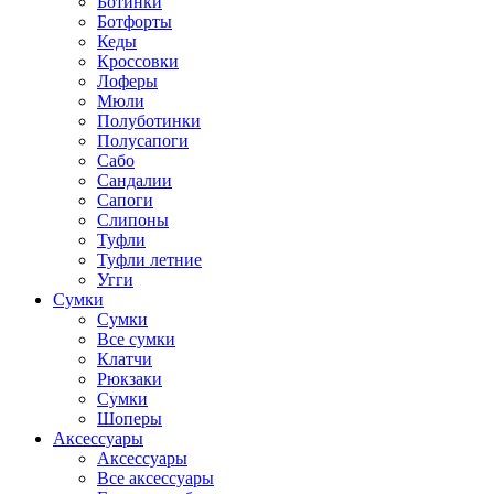
Ботинки
Ботфорты
Кеды
Кроссовки
Лоферы
Мюли
Полуботинки
Полусапоги
Сабо
Сандалии
Сапоги
Слипоны
Туфли
Туфли летние
Угги
Сумки
Сумки
Все сумки
Клатчи
Рюкзаки
Сумки
Шоперы
Аксессуары
Аксессуары
Все аксессуары