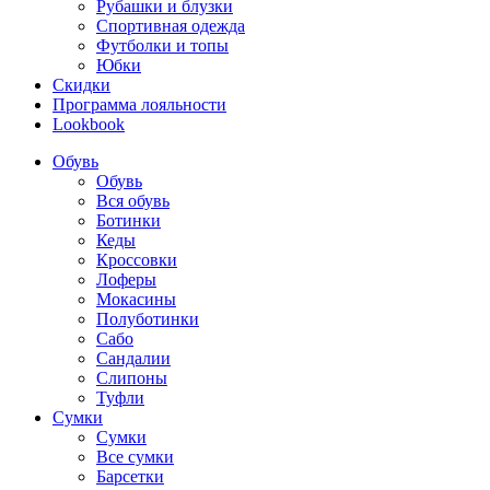
Рубашки и блузки
Спортивная одежда
Футболки и топы
Юбки
Скидки
Программа лояльности
Lookbook
Обувь
Обувь
Вся обувь
Ботинки
Кеды
Кроссовки
Лоферы
Мокасины
Полуботинки
Сабо
Сандалии
Слипоны
Туфли
Сумки
Сумки
Все сумки
Барсетки