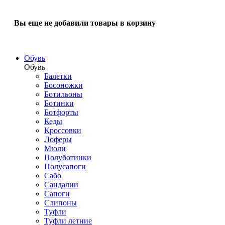
Вы еще не добавили товары в корзину
Обувь
Обувь
Балетки
Босоножки
Ботильоны
Ботинки
Ботфорты
Кеды
Кроссовки
Лоферы
Мюли
Полуботинки
Полусапоги
Сабо
Сандалии
Сапоги
Слипоны
Туфли
Туфли летние