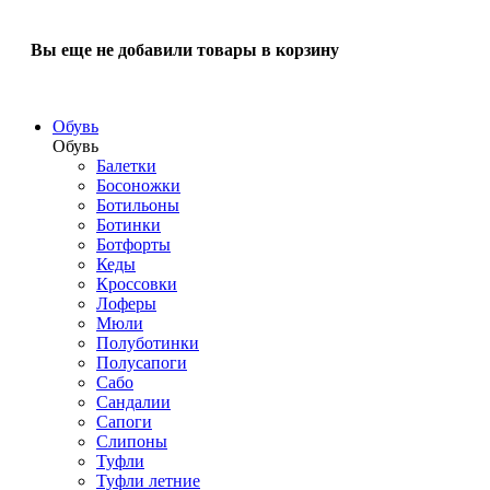
Вы еще не добавили товары в корзину
Обувь
Обувь
Балетки
Босоножки
Ботильоны
Ботинки
Ботфорты
Кеды
Кроссовки
Лоферы
Мюли
Полуботинки
Полусапоги
Сабо
Сандалии
Сапоги
Слипоны
Туфли
Туфли летние