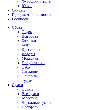
Футболки и топы
Юбки
Скидки
Программа лояльности
Lookbook
Обувь
Обувь
Вся обувь
Ботинки
Кеды
Кроссовки
Лоферы
Мокасины
Полуботинки
Сабо
Сандалии
Слипоны
Туфли
Сумки
Сумки
Все сумки
Барсетки
Дорожные сумки
Портфели