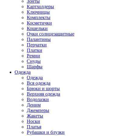
Зонты
Картхолдеры
Ключницы
Комплекты
Косметички
Кошельки
Очки солнцезащитные
Палантины
Перчатки
Платки
Ремни
Снуды
Шарфы
Одежда
Одежда
Вся одежда
Брюки и шорты
Верхняя одежда
Водолазки
Деним
Джемперы
Жакеты
Носки
Платья
Рубашки и блузки