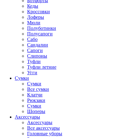
Ботфорты
Кеды
Кроссовки
Лоферы
Мюли
Полуботинки
Полусапоги
Сабо
Сандалии
Сапоги
Слипоны
Туфли
Туфли летние
Угги
Сумки
Сумки
Все сумки
Клатчи
Рюкзаки
Сумки
Шоперы
Аксессуары
Аксессуары
Все аксессуары
Головные уборы