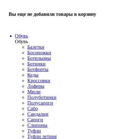
Вы еще не добавили товары в корзину
Обувь
Обувь
Балетки
Босоножки
Ботильоны
Ботинки
Ботфорты
Кеды
Кроссовки
Лоферы
Мюли
Полуботинки
Полусапоги
Сабо
Сандалии
Сапоги
Слипоны
Туфли
Туфли летние