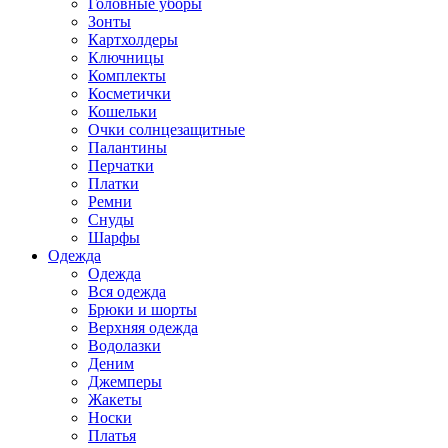
Головные уборы
Зонты
Картхолдеры
Ключницы
Комплекты
Косметички
Кошельки
Очки солнцезащитные
Палантины
Перчатки
Платки
Ремни
Снуды
Шарфы
Одежда
Одежда
Вся одежда
Брюки и шорты
Верхняя одежда
Водолазки
Деним
Джемперы
Жакеты
Носки
Платья