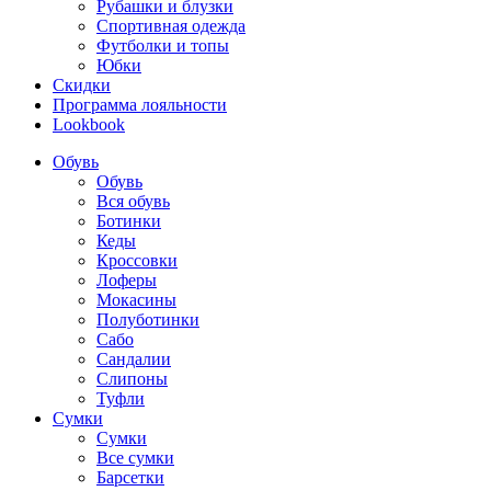
Рубашки и блузки
Спортивная одежда
Футболки и топы
Юбки
Скидки
Программа лояльности
Lookbook
Обувь
Обувь
Вся обувь
Ботинки
Кеды
Кроссовки
Лоферы
Мокасины
Полуботинки
Сабо
Сандалии
Слипоны
Туфли
Сумки
Сумки
Все сумки
Барсетки