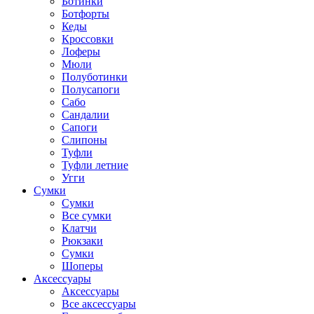
Ботинки
Ботфорты
Кеды
Кроссовки
Лоферы
Мюли
Полуботинки
Полусапоги
Сабо
Сандалии
Сапоги
Слипоны
Туфли
Туфли летние
Угги
Сумки
Сумки
Все сумки
Клатчи
Рюкзаки
Сумки
Шоперы
Аксессуары
Аксессуары
Все аксессуары