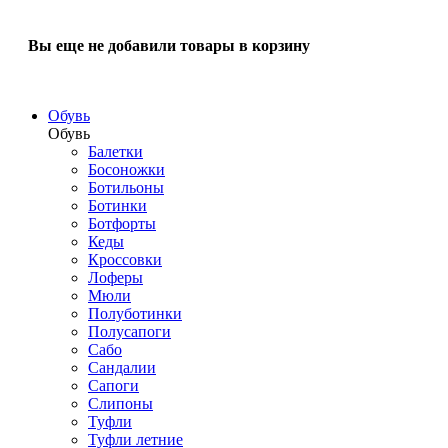
Вы еще не добавили товары в корзину
Обувь
Обувь
Балетки
Босоножки
Ботильоны
Ботинки
Ботфорты
Кеды
Кроссовки
Лоферы
Мюли
Полуботинки
Полусапоги
Сабо
Сандалии
Сапоги
Слипоны
Туфли
Туфли летние