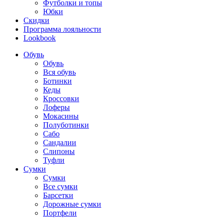
Футболки и топы
Юбки
Скидки
Программа лояльности
Lookbook
Обувь
Обувь
Вся обувь
Ботинки
Кеды
Кроссовки
Лоферы
Мокасины
Полуботинки
Сабо
Сандалии
Слипоны
Туфли
Сумки
Сумки
Все сумки
Барсетки
Дорожные сумки
Портфели