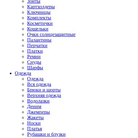
Зонты
Картхолдеры
Ключницы
Комплекты
Косметички
Кошельки
Очки солнцезащитные
Палантины
Перчатки
Платки
Ремни
Снуды
Шарфы
Одежда
Одежда
Вся одежда
Брюки и шорты
Верхняя одежда
Водолазки
Деним
Джемперы
Жакеты
Носки
Платья
Рубашки и блузки