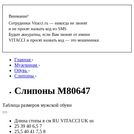
Внимание!
Сотрудники Vitacci.ru — никогда не звонят
и не просят назвать код из SMS.
Будьте аккуратны, если Вам звонят от имени
VITACCI и просят назвать код — это мошенники.
Главная
›
Мужчинам
›
Обувь
›
Слипоны
›
Слипоны M80647
Таблица размеров мужской обуви
Длина стопы в см
RU
VITACCI
UK
us
25
39
40
6,5
7
25,5
40
41
7,5
8