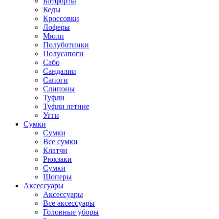
Ботфорты
Кеды
Кроссовки
Лоферы
Мюли
Полуботинки
Полусапоги
Сабо
Сандалии
Сапоги
Слипоны
Туфли
Туфли летние
Угги
Сумки
Сумки
Все сумки
Клатчи
Рюкзаки
Сумки
Шоперы
Аксессуары
Аксессуары
Все аксессуары
Головные уборы