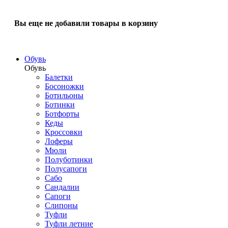
Вы еще не добавили товары в корзину
Обувь
Обувь
Балетки
Босоножки
Ботильоны
Ботинки
Ботфорты
Кеды
Кроссовки
Лоферы
Мюли
Полуботинки
Полусапоги
Сабо
Сандалии
Сапоги
Слипоны
Туфли
Туфли летние