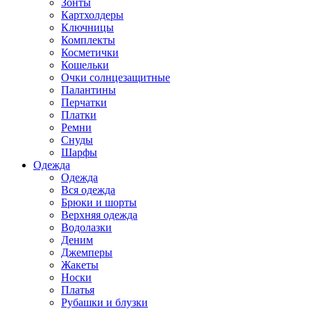
Зонты
Картхолдеры
Ключницы
Комплекты
Косметички
Кошельки
Очки солнцезащитные
Палантины
Перчатки
Платки
Ремни
Снуды
Шарфы
Одежда
Одежда
Вся одежда
Брюки и шорты
Верхняя одежда
Водолазки
Деним
Джемперы
Жакеты
Носки
Платья
Рубашки и блузки