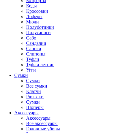
Ботфорты
Кеды
Кроссовки
Лоферы
Мюли
Полуботинки
Полусапоги
Сабо
Сандалии
Сапоги
Слипоны
Туфли
Туфли летние
Угги
Сумки
Сумки
Все сумки
Клатчи
Рюкзаки
Сумки
Шоперы
Аксессуары
Аксессуары
Все аксессуары
Головные уборы