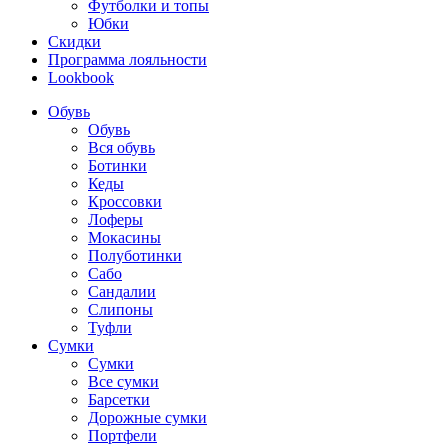
Футболки и топы
Юбки
Скидки
Программа лояльности
Lookbook
Обувь
Обувь
Вся обувь
Ботинки
Кеды
Кроссовки
Лоферы
Мокасины
Полуботинки
Сабо
Сандалии
Слипоны
Туфли
Сумки
Сумки
Все сумки
Барсетки
Дорожные сумки
Портфели