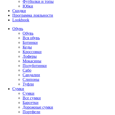
Футболки и топы
Юбки
Скидки
Программа лояльности
Lookbook
Обувь
Обувь
Вся обувь
Ботинки
Кеды
Кроссовки
Лоферы
Мокасины
Полуботинки
Сабо
Сандалии
Слипоны
Туфли
Сумки
Сумки
Все сумки
Барсетки
Дорожные сумки
Портфели