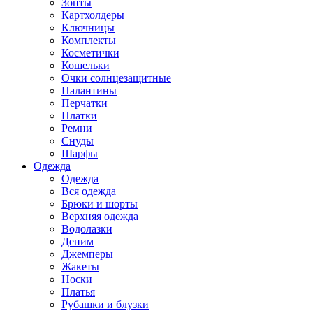
Зонты
Картхолдеры
Ключницы
Комплекты
Косметички
Кошельки
Очки солнцезащитные
Палантины
Перчатки
Платки
Ремни
Снуды
Шарфы
Одежда
Одежда
Вся одежда
Брюки и шорты
Верхняя одежда
Водолазки
Деним
Джемперы
Жакеты
Носки
Платья
Рубашки и блузки