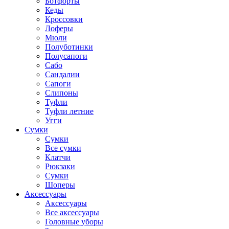
Ботфорты
Кеды
Кроссовки
Лоферы
Мюли
Полуботинки
Полусапоги
Сабо
Сандалии
Сапоги
Слипоны
Туфли
Туфли летние
Угги
Сумки
Сумки
Все сумки
Клатчи
Рюкзаки
Сумки
Шоперы
Аксессуары
Аксессуары
Все аксессуары
Головные уборы