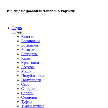
Вы еще не добавили товары в корзину
Обувь
Обувь
Балетки
Босоножки
Ботильоны
Ботинки
Ботфорты
Кеды
Кроссовки
Лоферы
Мюли
Полуботинки
Полусапоги
Сабо
Сандалии
Сапоги
Слипоны
Туфли
Туфли летние