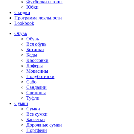
Футболки и топы
Юбки
Скидки
Программа лояльности
Lookbook
Обувь
Обувь
Вся обувь
Ботинки
Кеды
Кроссовки
Лоферы
Мокасины
Полуботинки
Сабо
Сандалии
Слипоны
Туфли
Сумки
Сумки
Все сумки
Барсетки
Дорожные сумки
Портфели