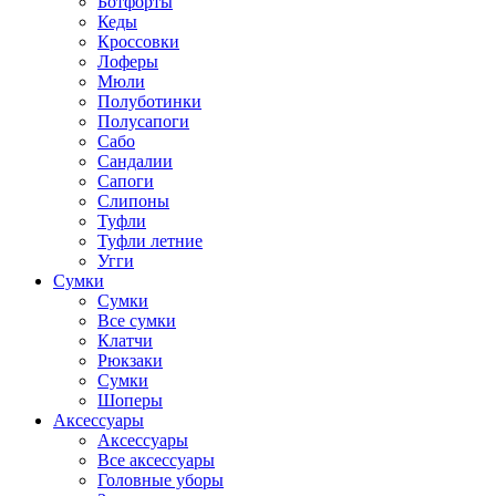
Ботфорты
Кеды
Кроссовки
Лоферы
Мюли
Полуботинки
Полусапоги
Сабо
Сандалии
Сапоги
Слипоны
Туфли
Туфли летние
Угги
Сумки
Сумки
Все сумки
Клатчи
Рюкзаки
Сумки
Шоперы
Аксессуары
Аксессуары
Все аксессуары
Головные уборы