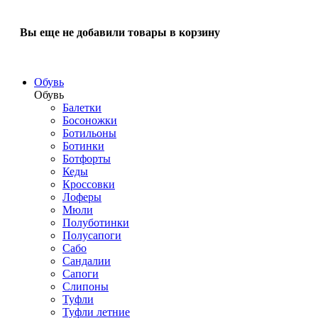
Вы еще не добавили товары в корзину
Обувь
Обувь
Балетки
Босоножки
Ботильоны
Ботинки
Ботфорты
Кеды
Кроссовки
Лоферы
Мюли
Полуботинки
Полусапоги
Сабо
Сандалии
Сапоги
Слипоны
Туфли
Туфли летние