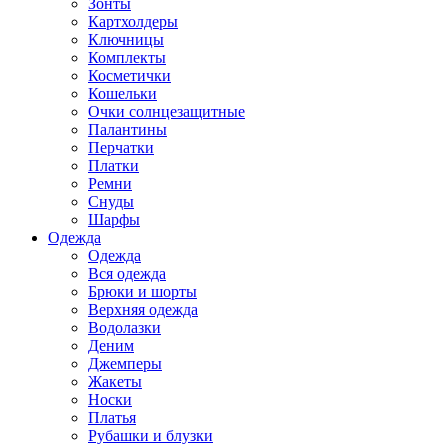
Зонты
Картхолдеры
Ключницы
Комплекты
Косметички
Кошельки
Очки солнцезащитные
Палантины
Перчатки
Платки
Ремни
Снуды
Шарфы
Одежда
Одежда
Вся одежда
Брюки и шорты
Верхняя одежда
Водолазки
Деним
Джемперы
Жакеты
Носки
Платья
Рубашки и блузки