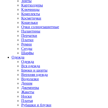
Зонты
Картхолдеры
Ключницы
Комплекты
Косметички
Кошельки
Очки солнцезащитные
Палантины
Перчатки
Платки
Ремни
Снуды
Шарфы
Одежда
Одежда
Вся одежда
Брюки и шорты
Верхняя одежда
Водолазки
Деним
Джемперы
Жакеты
Носки
Платья
Рубашки и блузки