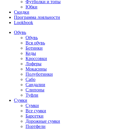
Футболки и топы
Юбки
Скидки
Программа лояльности
Lookbook
Обувь
Обувь
Вся обувь
Ботинки
Кеды
Кроссовки
Лоферы
Мокасины
Полуботинки
Сабо
Сандалии
Слипоны
Туфли
Сумки
Сумки
Все сумки
Барсетки
Дорожные сумки
Портфели