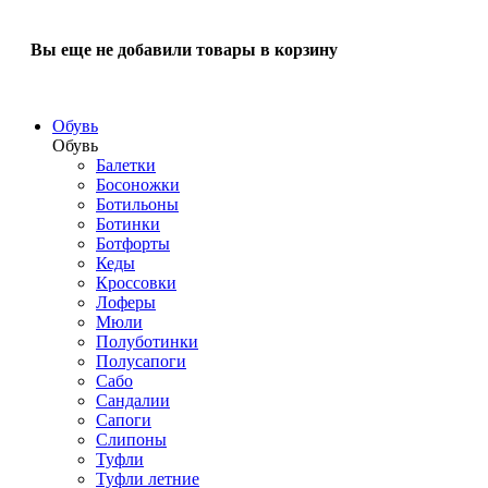
Вы еще не добавили товары в корзину
Обувь
Обувь
Балетки
Босоножки
Ботильоны
Ботинки
Ботфорты
Кеды
Кроссовки
Лоферы
Мюли
Полуботинки
Полусапоги
Сабо
Сандалии
Сапоги
Слипоны
Туфли
Туфли летние