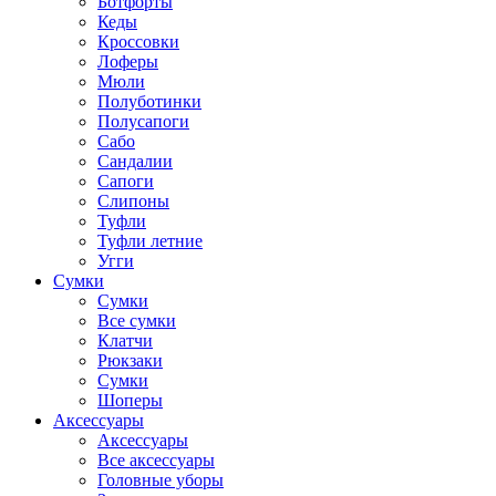
Ботфорты
Кеды
Кроссовки
Лоферы
Мюли
Полуботинки
Полусапоги
Сабо
Сандалии
Сапоги
Слипоны
Туфли
Туфли летние
Угги
Сумки
Сумки
Все сумки
Клатчи
Рюкзаки
Сумки
Шоперы
Аксессуары
Аксессуары
Все аксессуары
Головные уборы