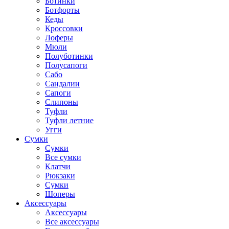
Ботинки
Ботфорты
Кеды
Кроссовки
Лоферы
Мюли
Полуботинки
Полусапоги
Сабо
Сандалии
Сапоги
Слипоны
Туфли
Туфли летние
Угги
Сумки
Сумки
Все сумки
Клатчи
Рюкзаки
Сумки
Шоперы
Аксессуары
Аксессуары
Все аксессуары