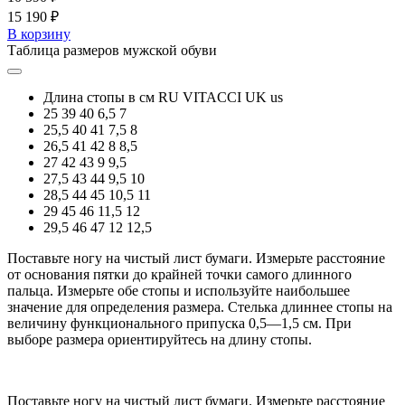
15 190 ₽
В корзину
Таблица размеров мужской обуви
Длина стопы в см
RU
VITACCI
UK
us
25
39
40
6,5
7
25,5
40
41
7,5
8
26,5
41
42
8
8,5
27
42
43
9
9,5
27,5
43
44
9,5
10
28,5
44
45
10,5
11
29
45
46
11,5
12
29,5
46
47
12
12,5
Поставьте ногу на чистый лист бумаги. Измерьте расстояние
от основания пятки до крайней точки самого длинного
пальца. Измерьте обе стопы и используйте наибольшее
значение для определения размера. Стелька длиннее стопы на
величину функционального припуска 0,5—1,5 см. При
выборе размера ориентируйтесь на длину стопы.
Поставьте ногу на чистый лист бумаги. Измерьте расстояние