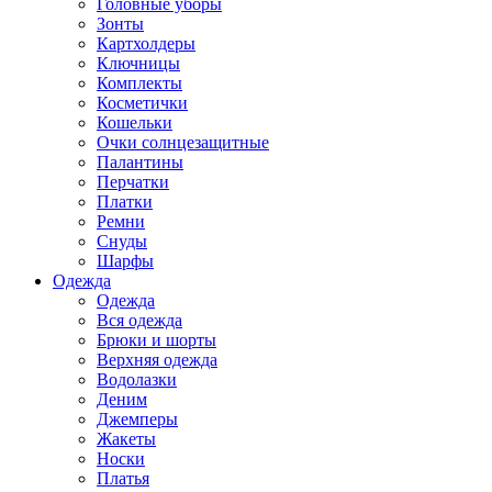
Головные уборы
Зонты
Картхолдеры
Ключницы
Комплекты
Косметички
Кошельки
Очки солнцезащитные
Палантины
Перчатки
Платки
Ремни
Снуды
Шарфы
Одежда
Одежда
Вся одежда
Брюки и шорты
Верхняя одежда
Водолазки
Деним
Джемперы
Жакеты
Носки
Платья