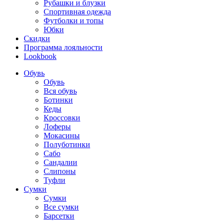
Рубашки и блузки
Спортивная одежда
Футболки и топы
Юбки
Скидки
Программа лояльности
Lookbook
Обувь
Обувь
Вся обувь
Ботинки
Кеды
Кроссовки
Лоферы
Мокасины
Полуботинки
Сабо
Сандалии
Слипоны
Туфли
Сумки
Сумки
Все сумки
Барсетки