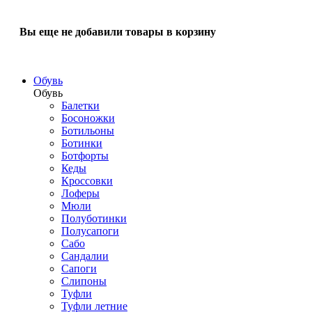
Вы еще не добавили товары в корзину
Обувь
Обувь
Балетки
Босоножки
Ботильоны
Ботинки
Ботфорты
Кеды
Кроссовки
Лоферы
Мюли
Полуботинки
Полусапоги
Сабо
Сандалии
Сапоги
Слипоны
Туфли
Туфли летние