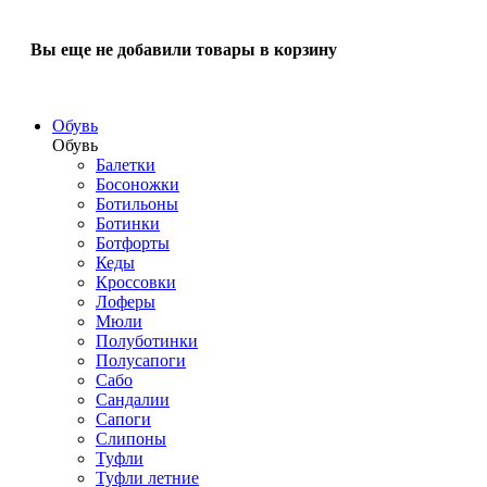
Вы еще не добавили товары в корзину
Обувь
Обувь
Балетки
Босоножки
Ботильоны
Ботинки
Ботфорты
Кеды
Кроссовки
Лоферы
Мюли
Полуботинки
Полусапоги
Сабо
Сандалии
Сапоги
Слипоны
Туфли
Туфли летние