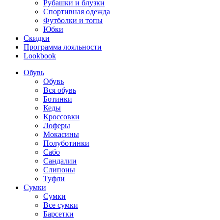
Рубашки и блузки
Спортивная одежда
Футболки и топы
Юбки
Скидки
Программа лояльности
Lookbook
Обувь
Обувь
Вся обувь
Ботинки
Кеды
Кроссовки
Лоферы
Мокасины
Полуботинки
Сабо
Сандалии
Слипоны
Туфли
Сумки
Сумки
Все сумки
Барсетки