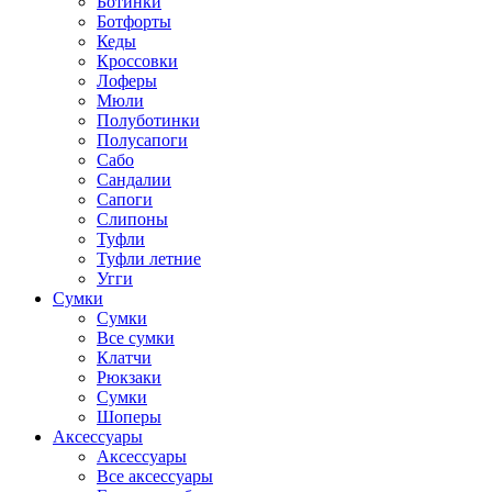
Ботинки
Ботфорты
Кеды
Кроссовки
Лоферы
Мюли
Полуботинки
Полусапоги
Сабо
Сандалии
Сапоги
Слипоны
Туфли
Туфли летние
Угги
Сумки
Сумки
Все сумки
Клатчи
Рюкзаки
Сумки
Шоперы
Аксессуары
Аксессуары
Все аксессуары