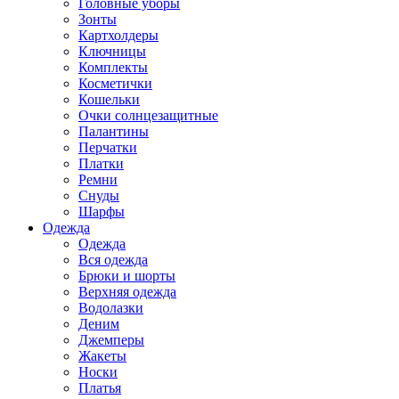
Головные уборы
Зонты
Картхолдеры
Ключницы
Комплекты
Косметички
Кошельки
Очки солнцезащитные
Палантины
Перчатки
Платки
Ремни
Снуды
Шарфы
Одежда
Одежда
Вся одежда
Брюки и шорты
Верхняя одежда
Водолазки
Деним
Джемперы
Жакеты
Носки
Платья