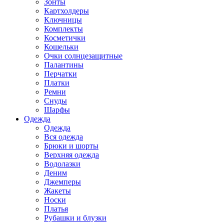
Зонты
Картхолдеры
Ключницы
Комплекты
Косметички
Кошельки
Очки солнцезащитные
Палантины
Перчатки
Платки
Ремни
Снуды
Шарфы
Одежда
Одежда
Вся одежда
Брюки и шорты
Верхняя одежда
Водолазки
Деним
Джемперы
Жакеты
Носки
Платья
Рубашки и блузки