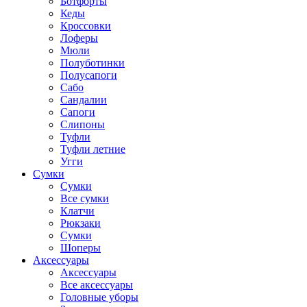
Ботфорты
Кеды
Кроссовки
Лоферы
Мюли
Полуботинки
Полусапоги
Сабо
Сандалии
Сапоги
Слипоны
Туфли
Туфли летние
Угги
Сумки
Сумки
Все сумки
Клатчи
Рюкзаки
Сумки
Шоперы
Аксессуары
Аксессуары
Все аксессуары
Головные уборы