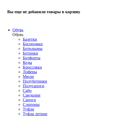
Вы еще не добавили товары в корзину
Обувь
Обувь
Балетки
Босоножки
Ботильоны
Ботинки
Ботфорты
Кеды
Кроссовки
Лоферы
Мюли
Полуботинки
Полусапоги
Сабо
Сандалии
Сапоги
Слипоны
Туфли
Туфли летние