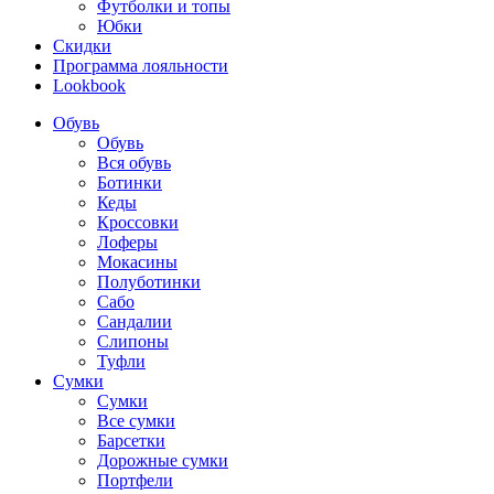
Футболки и топы
Юбки
Скидки
Программа лояльности
Lookbook
Обувь
Обувь
Вся обувь
Ботинки
Кеды
Кроссовки
Лоферы
Мокасины
Полуботинки
Сабо
Сандалии
Слипоны
Туфли
Сумки
Сумки
Все сумки
Барсетки
Дорожные сумки
Портфели