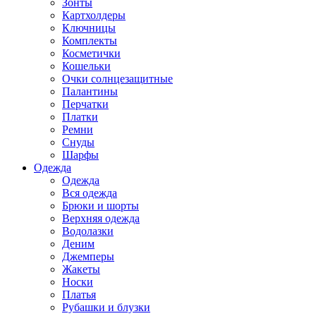
Зонты
Картхолдеры
Ключницы
Комплекты
Косметички
Кошельки
Очки солнцезащитные
Палантины
Перчатки
Платки
Ремни
Снуды
Шарфы
Одежда
Одежда
Вся одежда
Брюки и шорты
Верхняя одежда
Водолазки
Деним
Джемперы
Жакеты
Носки
Платья
Рубашки и блузки