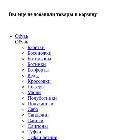
Вы еще не добавили товары в корзину
Обувь
Обувь
Балетки
Босоножки
Ботильоны
Ботинки
Ботфорты
Кеды
Кроссовки
Лоферы
Мюли
Полуботинки
Полусапоги
Сабо
Сандалии
Сапоги
Слипоны
Туфли
Туфли летние