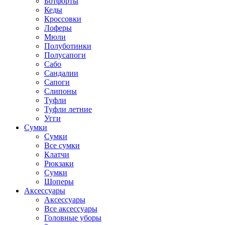
Ботфорты
Кеды
Кроссовки
Лоферы
Мюли
Полуботинки
Полусапоги
Сабо
Сандалии
Сапоги
Слипоны
Туфли
Туфли летние
Угги
Сумки
Сумки
Все сумки
Клатчи
Рюкзаки
Сумки
Шоперы
Аксессуары
Аксессуары
Все аксессуары
Головные уборы