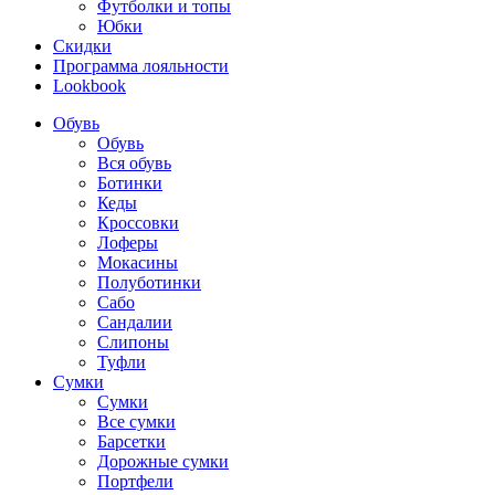
Футболки и топы
Юбки
Скидки
Программа лояльности
Lookbook
Обувь
Обувь
Вся обувь
Ботинки
Кеды
Кроссовки
Лоферы
Мокасины
Полуботинки
Сабо
Сандалии
Слипоны
Туфли
Сумки
Сумки
Все сумки
Барсетки
Дорожные сумки
Портфели