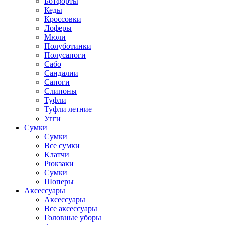
Ботфорты
Кеды
Кроссовки
Лоферы
Мюли
Полуботинки
Полусапоги
Сабо
Сандалии
Сапоги
Слипоны
Туфли
Туфли летние
Угги
Сумки
Сумки
Все сумки
Клатчи
Рюкзаки
Сумки
Шоперы
Аксессуары
Аксессуары
Все аксессуары
Головные уборы