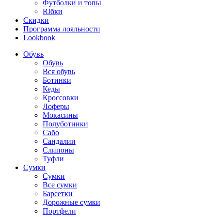
Футболки и топы
Юбки
Скидки
Программа лояльности
Lookbook
Обувь
Обувь
Вся обувь
Ботинки
Кеды
Кроссовки
Лоферы
Мокасины
Полуботинки
Сабо
Сандалии
Слипоны
Туфли
Сумки
Сумки
Все сумки
Барсетки
Дорожные сумки
Портфели