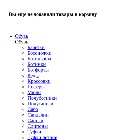
Вы еще не добавили товары в корзину
Обувь
Обувь
Балетки
Босоножки
Ботильоны
Ботинки
Ботфорты
Кеды
Кроссовки
Лоферы
Мюли
Полуботинки
Полусапоги
Сабо
Сандалии
Сапоги
Слипоны
Туфли
Туфли летние