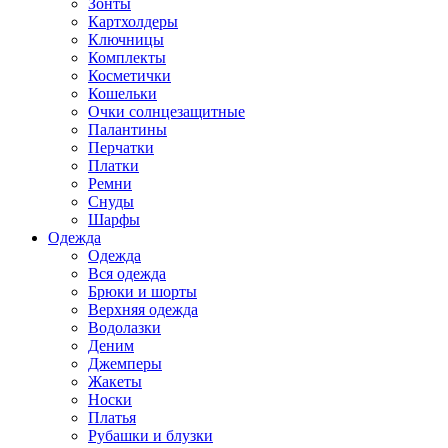
Зонты
Картхолдеры
Ключницы
Комплекты
Косметички
Кошельки
Очки солнцезащитные
Палантины
Перчатки
Платки
Ремни
Снуды
Шарфы
Одежда
Одежда
Вся одежда
Брюки и шорты
Верхняя одежда
Водолазки
Деним
Джемперы
Жакеты
Носки
Платья
Рубашки и блузки