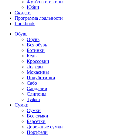
Футболки и топы
Юбки
Скидки
Программа лояльности
Lookbook
Обувь
Обувь
Вся обувь
Ботинки
Кеды
Кроссовки
Лоферы
Мокасины
Полуботинки
Сабо
Сандалии
Слипоны
Туфли
Сумки
Сумки
Все сумки
Барсетки
Дорожные сумки
Портфели