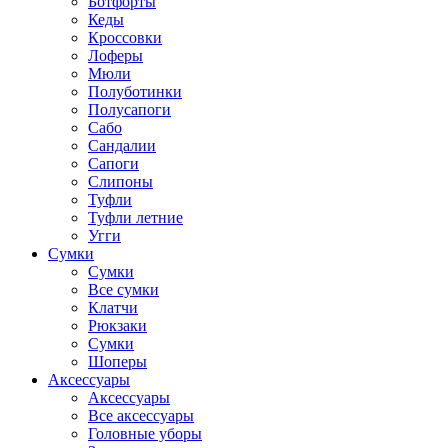
Ботфорты
Кеды
Кроссовки
Лоферы
Мюли
Полуботинки
Полусапоги
Сабо
Сандалии
Сапоги
Слипоны
Туфли
Туфли летние
Угги
Сумки
Сумки
Все сумки
Клатчи
Рюкзаки
Сумки
Шоперы
Аксессуары
Аксессуары
Все аксессуары
Головные уборы