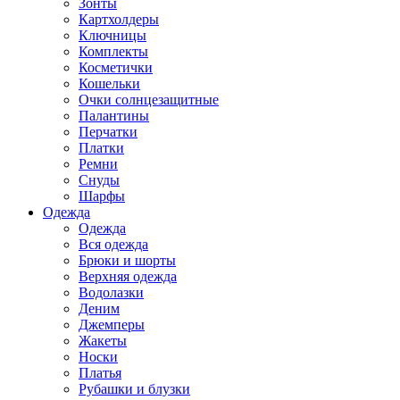
Зонты
Картхолдеры
Ключницы
Комплекты
Косметички
Кошельки
Очки солнцезащитные
Палантины
Перчатки
Платки
Ремни
Снуды
Шарфы
Одежда
Одежда
Вся одежда
Брюки и шорты
Верхняя одежда
Водолазки
Деним
Джемперы
Жакеты
Носки
Платья
Рубашки и блузки