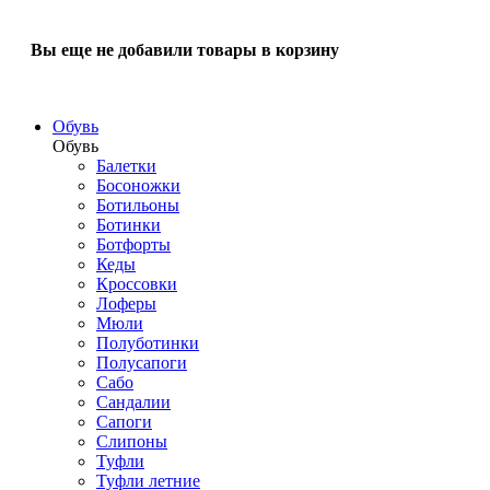
Вы еще не добавили товары в корзину
Обувь
Обувь
Балетки
Босоножки
Ботильоны
Ботинки
Ботфорты
Кеды
Кроссовки
Лоферы
Мюли
Полуботинки
Полусапоги
Сабо
Сандалии
Сапоги
Слипоны
Туфли
Туфли летние