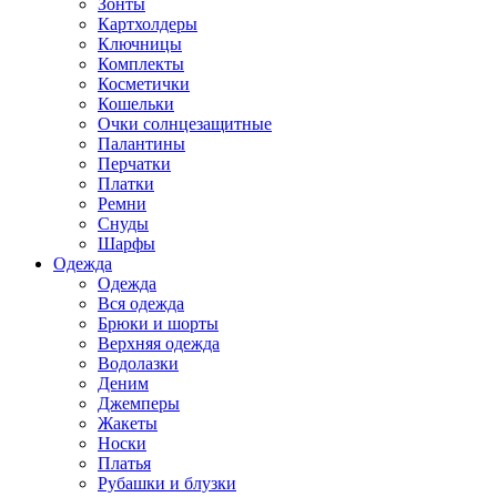
Зонты
Картхолдеры
Ключницы
Комплекты
Косметички
Кошельки
Очки солнцезащитные
Палантины
Перчатки
Платки
Ремни
Снуды
Шарфы
Одежда
Одежда
Вся одежда
Брюки и шорты
Верхняя одежда
Водолазки
Деним
Джемперы
Жакеты
Носки
Платья
Рубашки и блузки