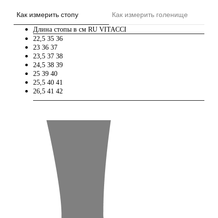
Как измерить стопу
Как измерить голенище
Длина стопы в см
RU
VITACCI
22,5
35
36
23
36
37
23,5
37
38
24,5
38
39
25
39
40
25,5
40
41
26,5
41
42