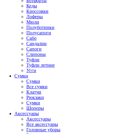
Ботфорты
Кеды
Кроссовки
Лоферы
Мюли
Полуботинки
Полусапоги
Сабо
Сандалии
Сапоги
Слипоны
Туфли
Туфли летние
Угги
Сумки
Сумки
Все сумки
Клатчи
Рюкзаки
Сумки
Шоперы
Аксессуары
Аксессуары
Все аксессуары
Головные уборы