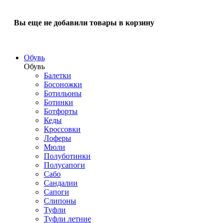
Вы еще не добавили товары в корзину
Обувь
Обувь
Балетки
Босоножки
Ботильоны
Ботинки
Ботфорты
Кеды
Кроссовки
Лоферы
Мюли
Полуботинки
Полусапоги
Сабо
Сандалии
Сапоги
Слипоны
Туфли
Туфли летние