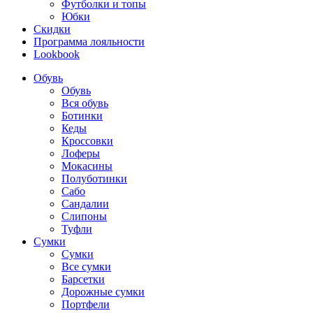
Футболки и топы
Юбки
Скидки
Программа лояльности
Lookbook
Обувь
Обувь
Вся обувь
Ботинки
Кеды
Кроссовки
Лоферы
Мокасины
Полуботинки
Сабо
Сандалии
Слипоны
Туфли
Сумки
Сумки
Все сумки
Барсетки
Дорожные сумки
Портфели