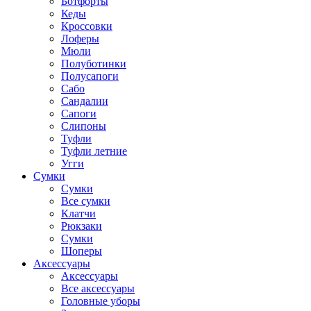
Ботфорты
Кеды
Кроссовки
Лоферы
Мюли
Полуботинки
Полусапоги
Сабо
Сандалии
Сапоги
Слипоны
Туфли
Туфли летние
Угги
Сумки
Сумки
Все сумки
Клатчи
Рюкзаки
Сумки
Шоперы
Аксессуары
Аксессуары
Все аксессуары
Головные уборы