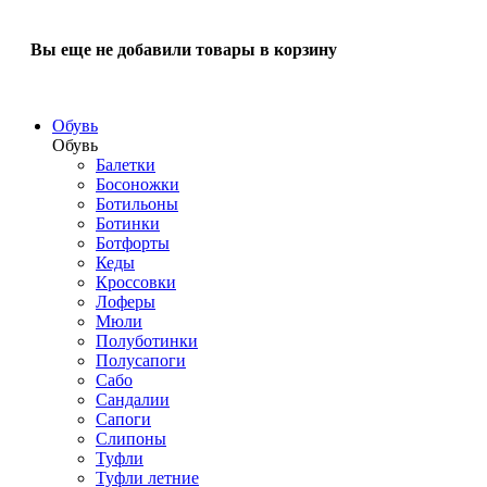
Вы еще не добавили товары в корзину
Обувь
Обувь
Балетки
Босоножки
Ботильоны
Ботинки
Ботфорты
Кеды
Кроссовки
Лоферы
Мюли
Полуботинки
Полусапоги
Сабо
Сандалии
Сапоги
Слипоны
Туфли
Туфли летние