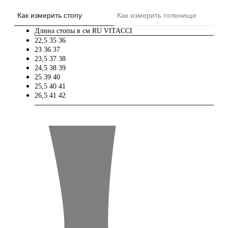
Как измерить стопу
Как измерить голенище
Длина стопы в см
RU
VITACCI
22,5
35
36
23
36
37
23,5
37
38
24,5
38
39
25
39
40
25,5
40
41
26,5
41
42