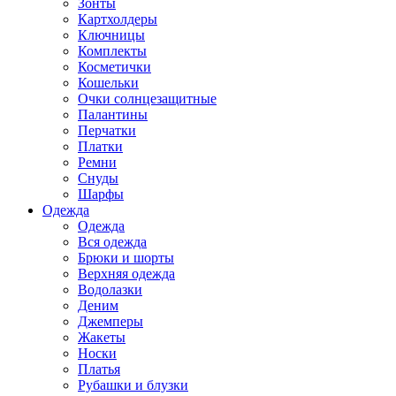
Зонты
Картхолдеры
Ключницы
Комплекты
Косметички
Кошельки
Очки солнцезащитные
Палантины
Перчатки
Платки
Ремни
Снуды
Шарфы
Одежда
Одежда
Вся одежда
Брюки и шорты
Верхняя одежда
Водолазки
Деним
Джемперы
Жакеты
Носки
Платья
Рубашки и блузки