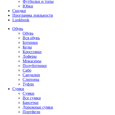
Футболки и топы
Юбки
Скидки
Программа лояльности
Lookbook
Обувь
Обувь
Вся обувь
Ботинки
Кеды
Кроссовки
Лоферы
Мокасины
Полуботинки
Сабо
Сандалии
Слипоны
Туфли
Сумки
Сумки
Все сумки
Барсетки
Дорожные сумки
Портфели