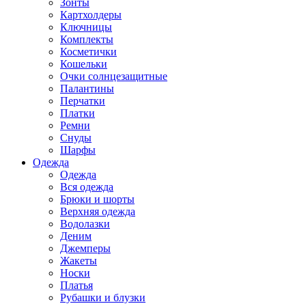
Зонты
Картхолдеры
Ключницы
Комплекты
Косметички
Кошельки
Очки солнцезащитные
Палантины
Перчатки
Платки
Ремни
Снуды
Шарфы
Одежда
Одежда
Вся одежда
Брюки и шорты
Верхняя одежда
Водолазки
Деним
Джемперы
Жакеты
Носки
Платья
Рубашки и блузки