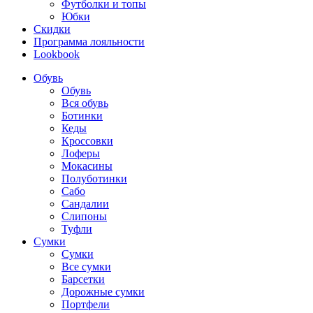
Футболки и топы
Юбки
Скидки
Программа лояльности
Lookbook
Обувь
Обувь
Вся обувь
Ботинки
Кеды
Кроссовки
Лоферы
Мокасины
Полуботинки
Сабо
Сандалии
Слипоны
Туфли
Сумки
Сумки
Все сумки
Барсетки
Дорожные сумки
Портфели