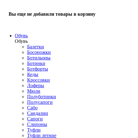
Вы еще не добавили товары в корзину
Обувь
Обувь
Балетки
Босоножки
Ботильоны
Ботинки
Ботфорты
Кеды
Кроссовки
Лоферы
Мюли
Полуботинки
Полусапоги
Сабо
Сандалии
Сапоги
Слипоны
Туфли
Туфли летние