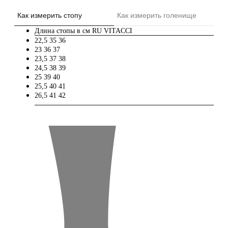
Как измерить стопу
Как измерить голенище
Длина стопы в см
RU
VITACCI
22,5
35
36
23
36
37
23,5
37
38
24,5
38
39
25
39
40
25,5
40
41
26,5
41
42