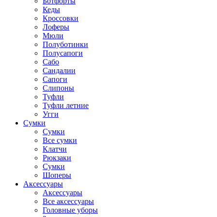
Ботфорты
Кеды
Кроссовки
Лоферы
Мюли
Полуботинки
Полусапоги
Сабо
Сандалии
Сапоги
Слипоны
Туфли
Туфли летние
Угги
Сумки
Сумки
Все сумки
Клатчи
Рюкзаки
Сумки
Шоперы
Аксессуары
Аксессуары
Все аксессуары
Головные уборы