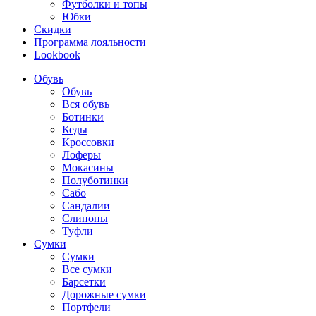
Футболки и топы
Юбки
Скидки
Программа лояльности
Lookbook
Обувь
Обувь
Вся обувь
Ботинки
Кеды
Кроссовки
Лоферы
Мокасины
Полуботинки
Сабо
Сандалии
Слипоны
Туфли
Сумки
Сумки
Все сумки
Барсетки
Дорожные сумки
Портфели