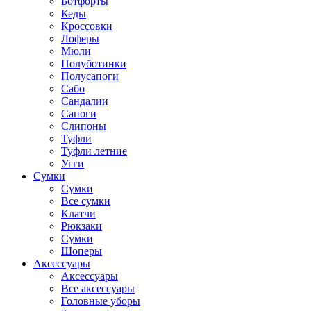
Ботфорты
Кеды
Кроссовки
Лоферы
Мюли
Полуботинки
Полусапоги
Сабо
Сандалии
Сапоги
Слипоны
Туфли
Туфли летние
Угги
Сумки
Сумки
Все сумки
Клатчи
Рюкзаки
Сумки
Шоперы
Аксессуары
Аксессуары
Все аксессуары
Головные уборы