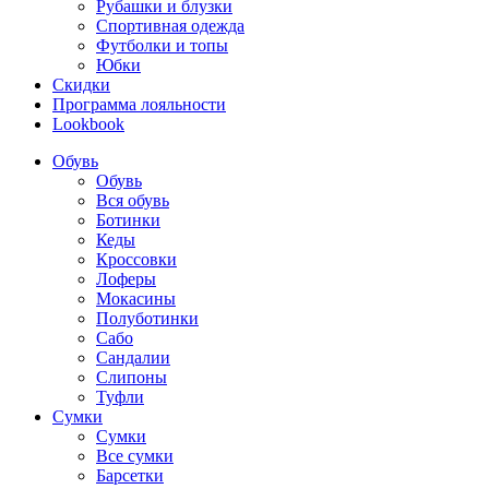
Рубашки и блузки
Спортивная одежда
Футболки и топы
Юбки
Скидки
Программа лояльности
Lookbook
Обувь
Обувь
Вся обувь
Ботинки
Кеды
Кроссовки
Лоферы
Мокасины
Полуботинки
Сабо
Сандалии
Слипоны
Туфли
Сумки
Сумки
Все сумки
Барсетки