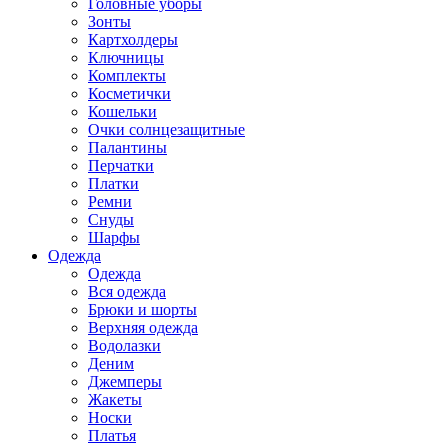
Головные уборы
Зонты
Картхолдеры
Ключницы
Комплекты
Косметички
Кошельки
Очки солнцезащитные
Палантины
Перчатки
Платки
Ремни
Снуды
Шарфы
Одежда
Одежда
Вся одежда
Брюки и шорты
Верхняя одежда
Водолазки
Деним
Джемперы
Жакеты
Носки
Платья