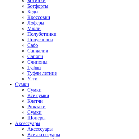
Ботинки
Ботфорты
Кеды
Кроссовки
Лоферы
Мюли
Полуботинки
Полусапоги
Сабо
Сандалии
Сапоги
Слипоны
Туфли
Туфли летние
Угги
Сумки
Сумки
Все сумки
Клатчи
Рюкзаки
Сумки
Шоперы
Аксессуары
Аксессуары
Все аксессуары