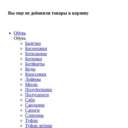
Вы еще не добавили товары в корзину
Обувь
Обувь
Балетки
Босоножки
Ботильоны
Ботинки
Ботфорты
Кеды
Кроссовки
Лоферы
Мюли
Полуботинки
Полусапоги
Сабо
Сандалии
Сапоги
Слипоны
Туфли
Туфли летние