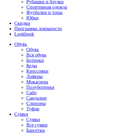
Рубашки и блузки
Спортивная одежда
Футболки и топы
Юбки
Скидки
Программа лояльности
Lookbook
Обувь
Обувь
Вся обувь
Ботинки
Кеды
Кроссовки
Лоферы
Мокасины
Полуботинки
Сабо
Сандалии
Слипоны
Туфли
Сумки
Сумки
Все сумки
Барсетки