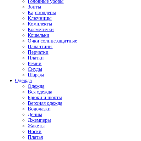
Головные уборы
Зонты
Картхолдеры
Ключницы
Комплекты
Косметички
Кошельки
Очки солнцезащитные
Палантины
Перчатки
Платки
Ремни
Снуды
Шарфы
Одежда
Одежда
Вся одежда
Брюки и шорты
Верхняя одежда
Водолазки
Деним
Джемперы
Жакеты
Носки
Платья