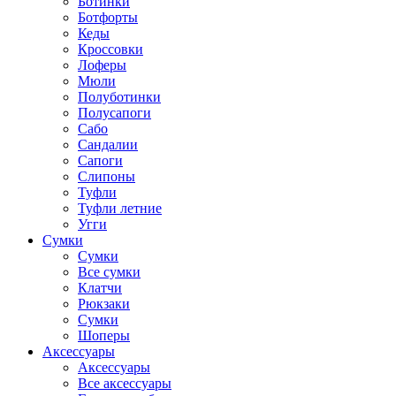
Ботинки
Ботфорты
Кеды
Кроссовки
Лоферы
Мюли
Полуботинки
Полусапоги
Сабо
Сандалии
Сапоги
Слипоны
Туфли
Туфли летние
Угги
Сумки
Сумки
Все сумки
Клатчи
Рюкзаки
Сумки
Шоперы
Аксессуары
Аксессуары
Все аксессуары