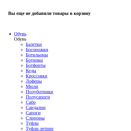
Вы еще не добавили товары в корзину
Обувь
Обувь
Балетки
Босоножки
Ботильоны
Ботинки
Ботфорты
Кеды
Кроссовки
Лоферы
Мюли
Полуботинки
Полусапоги
Сабо
Сандалии
Сапоги
Слипоны
Туфли
Туфли летние