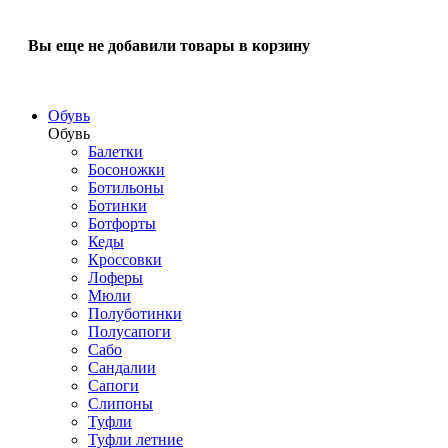
Вы еще не добавили товары в корзину
Обувь
Обувь
Балетки
Босоножки
Ботильоны
Ботинки
Ботфорты
Кеды
Кроссовки
Лоферы
Мюли
Полуботинки
Полусапоги
Сабо
Сандалии
Сапоги
Слипоны
Туфли
Туфли летние