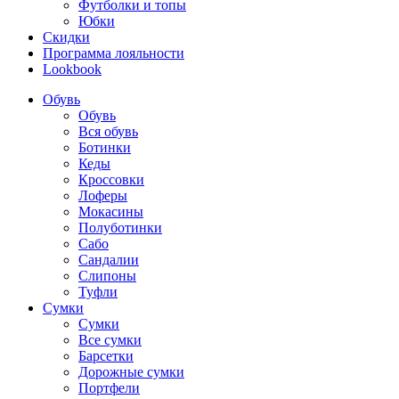
Футболки и топы
Юбки
Скидки
Программа лояльности
Lookbook
Обувь
Обувь
Вся обувь
Ботинки
Кеды
Кроссовки
Лоферы
Мокасины
Полуботинки
Сабо
Сандалии
Слипоны
Туфли
Сумки
Сумки
Все сумки
Барсетки
Дорожные сумки
Портфели