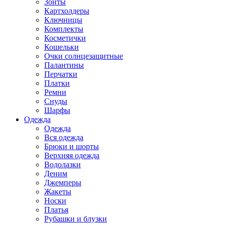
Зонты
Картхолдеры
Ключницы
Комплекты
Косметички
Кошельки
Очки солнцезащитные
Палантины
Перчатки
Платки
Ремни
Снуды
Шарфы
Одежда
Одежда
Вся одежда
Брюки и шорты
Верхняя одежда
Водолазки
Деним
Джемперы
Жакеты
Носки
Платья
Рубашки и блузки