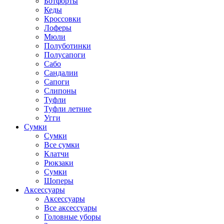
Ботфорты
Кеды
Кроссовки
Лоферы
Мюли
Полуботинки
Полусапоги
Сабо
Сандалии
Сапоги
Слипоны
Туфли
Туфли летние
Угги
Сумки
Сумки
Все сумки
Клатчи
Рюкзаки
Сумки
Шоперы
Аксессуары
Аксессуары
Все аксессуары
Головные уборы