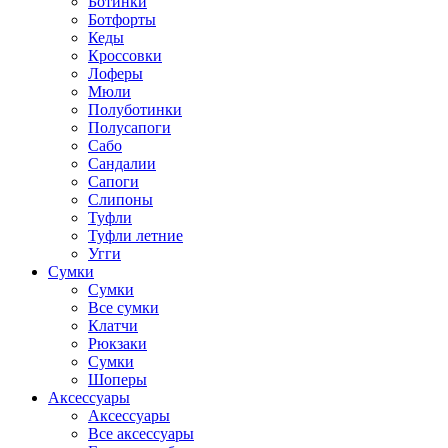
Ботинки
Ботфорты
Кеды
Кроссовки
Лоферы
Мюли
Полуботинки
Полусапоги
Сабо
Сандалии
Сапоги
Слипоны
Туфли
Туфли летние
Угги
Сумки
Сумки
Все сумки
Клатчи
Рюкзаки
Сумки
Шоперы
Аксессуары
Аксессуары
Все аксессуары