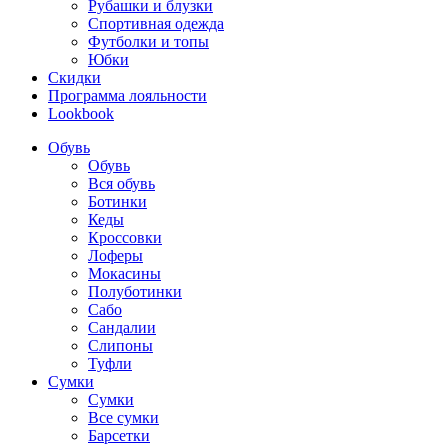
Рубашки и блузки
Спортивная одежда
Футболки и топы
Юбки
Скидки
Программа лояльности
Lookbook
Обувь
Обувь
Вся обувь
Ботинки
Кеды
Кроссовки
Лоферы
Мокасины
Полуботинки
Сабо
Сандалии
Слипоны
Туфли
Сумки
Сумки
Все сумки
Барсетки