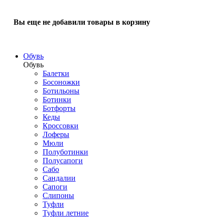
Вы еще не добавили товары в корзину
Обувь
Обувь
Балетки
Босоножки
Ботильоны
Ботинки
Ботфорты
Кеды
Кроссовки
Лоферы
Мюли
Полуботинки
Полусапоги
Сабо
Сандалии
Сапоги
Слипоны
Туфли
Туфли летние