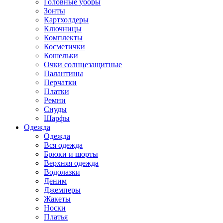
Головные уборы
Зонты
Картхолдеры
Ключницы
Комплекты
Косметички
Кошельки
Очки солнцезащитные
Палантины
Перчатки
Платки
Ремни
Снуды
Шарфы
Одежда
Одежда
Вся одежда
Брюки и шорты
Верхняя одежда
Водолазки
Деним
Джемперы
Жакеты
Носки
Платья