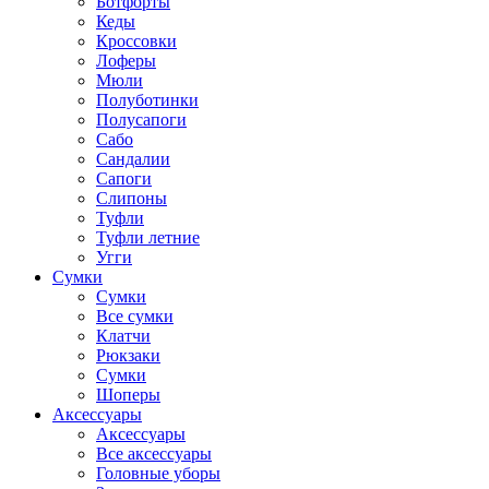
Ботфорты
Кеды
Кроссовки
Лоферы
Мюли
Полуботинки
Полусапоги
Сабо
Сандалии
Сапоги
Слипоны
Туфли
Туфли летние
Угги
Сумки
Сумки
Все сумки
Клатчи
Рюкзаки
Сумки
Шоперы
Аксессуары
Аксессуары
Все аксессуары
Головные уборы