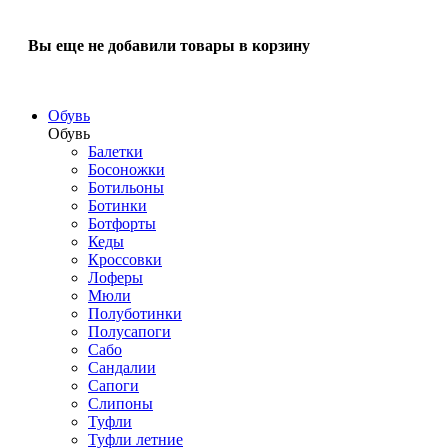
Вы еще не добавили товары в корзину
Обувь
Обувь
Балетки
Босоножки
Ботильоны
Ботинки
Ботфорты
Кеды
Кроссовки
Лоферы
Мюли
Полуботинки
Полусапоги
Сабо
Сандалии
Сапоги
Слипоны
Туфли
Туфли летние