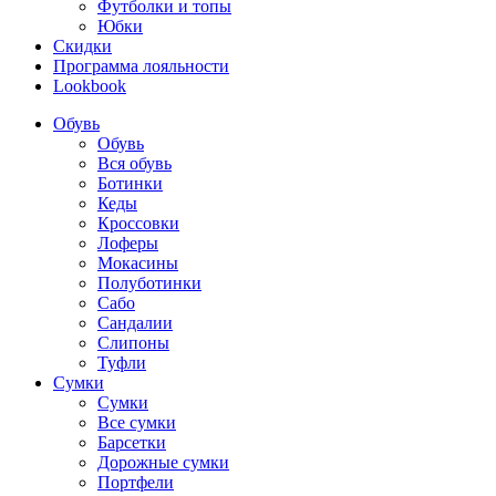
Футболки и топы
Юбки
Скидки
Программа лояльности
Lookbook
Обувь
Обувь
Вся обувь
Ботинки
Кеды
Кроссовки
Лоферы
Мокасины
Полуботинки
Сабо
Сандалии
Слипоны
Туфли
Сумки
Сумки
Все сумки
Барсетки
Дорожные сумки
Портфели