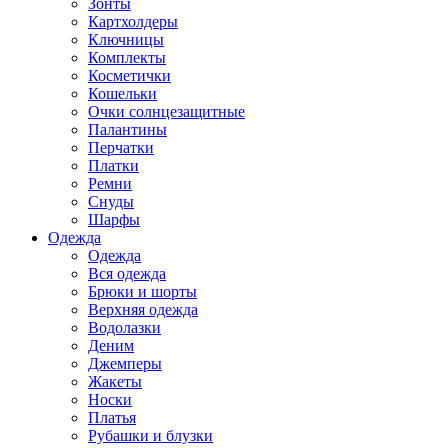
Зонты
Картхолдеры
Ключницы
Комплекты
Косметички
Кошельки
Очки солнцезащитные
Палантины
Перчатки
Платки
Ремни
Снуды
Шарфы
Одежда
Одежда
Вся одежда
Брюки и шорты
Верхняя одежда
Водолазки
Деним
Джемперы
Жакеты
Носки
Платья
Рубашки и блузки