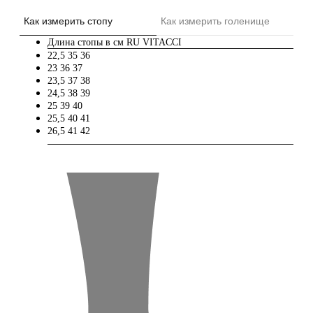
Как измерить стопу
Как измерить голенище
Длина стопы в см
RU
VITACCI
22,5
35
36
23
36
37
23,5
37
38
24,5
38
39
25
39
40
25,5
40
41
26,5
41
42