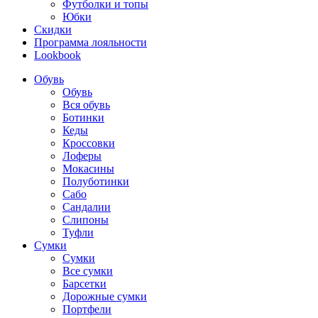
Футболки и топы
Юбки
Скидки
Программа лояльности
Lookbook
Обувь
Обувь
Вся обувь
Ботинки
Кеды
Кроссовки
Лоферы
Мокасины
Полуботинки
Сабо
Сандалии
Слипоны
Туфли
Сумки
Сумки
Все сумки
Барсетки
Дорожные сумки
Портфели