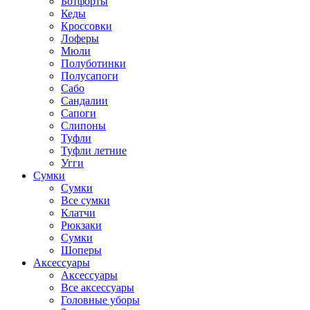
Ботфорты
Кеды
Кроссовки
Лоферы
Мюли
Полуботинки
Полусапоги
Сабо
Сандалии
Сапоги
Слипоны
Туфли
Туфли летние
Угги
Сумки
Сумки
Все сумки
Клатчи
Рюкзаки
Сумки
Шоперы
Аксессуары
Аксессуары
Все аксессуары
Головные уборы