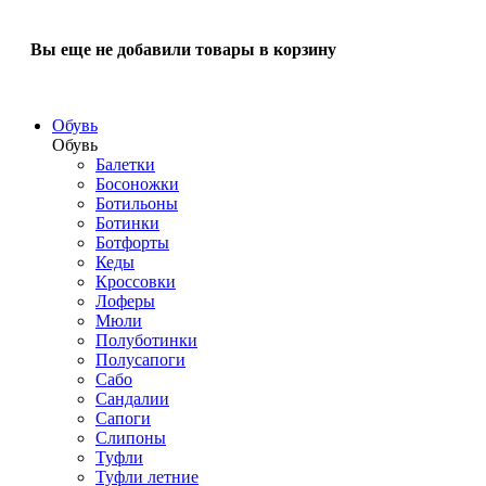
Вы еще не добавили товары в корзину
Обувь
Обувь
Балетки
Босоножки
Ботильоны
Ботинки
Ботфорты
Кеды
Кроссовки
Лоферы
Мюли
Полуботинки
Полусапоги
Сабо
Сандалии
Сапоги
Слипоны
Туфли
Туфли летние