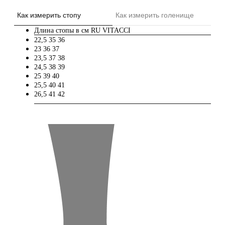
Как измерить стопу
Как измерить голенище
Длина стопы в см
RU
VITACCI
22,5
35
36
23
36
37
23,5
37
38
24,5
38
39
25
39
40
25,5
40
41
26,5
41
42