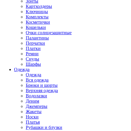
Зонты
Картхолдеры
Ключницы
Комплекты
Косметички
Кошельки
Очки солнцезащитные
Палантины
Перчатки
Платки
Ремни
Снуды
Шарфы
Одежда
Одежда
Вся одежда
Брюки и шорты
Верхняя одежда
Водолазки
Деним
Джемперы
Жакеты
Носки
Платья
Рубашки и блузки