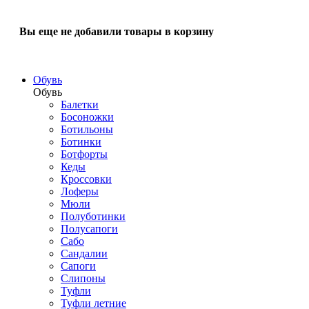
Вы еще не добавили товары в корзину
Обувь
Обувь
Балетки
Босоножки
Ботильоны
Ботинки
Ботфорты
Кеды
Кроссовки
Лоферы
Мюли
Полуботинки
Полусапоги
Сабо
Сандалии
Сапоги
Слипоны
Туфли
Туфли летние