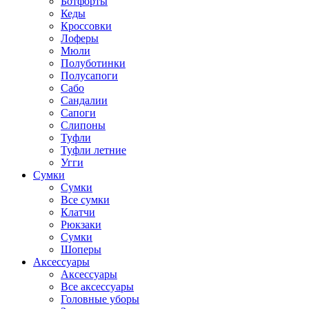
Ботфорты
Кеды
Кроссовки
Лоферы
Мюли
Полуботинки
Полусапоги
Сабо
Сандалии
Сапоги
Слипоны
Туфли
Туфли летние
Угги
Сумки
Сумки
Все сумки
Клатчи
Рюкзаки
Сумки
Шоперы
Аксессуары
Аксессуары
Все аксессуары
Головные уборы