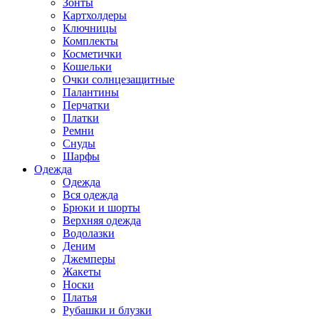
Зонты
Картхолдеры
Ключницы
Комплекты
Косметички
Кошельки
Очки солнцезащитные
Палантины
Перчатки
Платки
Ремни
Снуды
Шарфы
Одежда
Одежда
Вся одежда
Брюки и шорты
Верхняя одежда
Водолазки
Деним
Джемперы
Жакеты
Носки
Платья
Рубашки и блузки