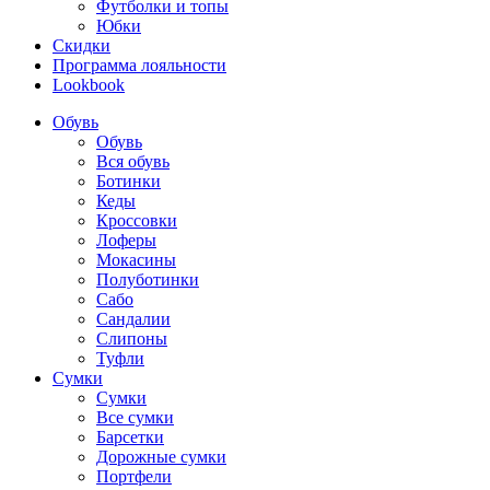
Футболки и топы
Юбки
Скидки
Программа лояльности
Lookbook
Обувь
Обувь
Вся обувь
Ботинки
Кеды
Кроссовки
Лоферы
Мокасины
Полуботинки
Сабо
Сандалии
Слипоны
Туфли
Сумки
Сумки
Все сумки
Барсетки
Дорожные сумки
Портфели