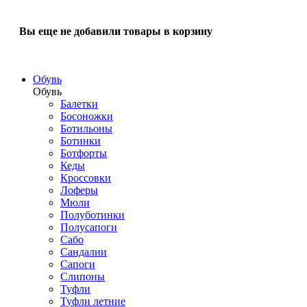
Вы еще не добавили товары в корзину
Обувь
Обувь
Балетки
Босоножки
Ботильоны
Ботинки
Ботфорты
Кеды
Кроссовки
Лоферы
Мюли
Полуботинки
Полусапоги
Сабо
Сандалии
Сапоги
Слипоны
Туфли
Туфли летние