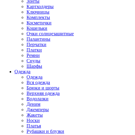
Зонты
Картхолдеры
Ключницы
Комплекты
Косметички
Кошельки
Очки солнцезащитные
Палантины
Перчатки
Платки
Ремни
Снуды
Шарфы
Одежда
Одежда
Вся одежда
Брюки и шорты
Верхняя одежда
Водолазки
Деним
Джемперы
Жакеты
Носки
Платья
Рубашки и блузки