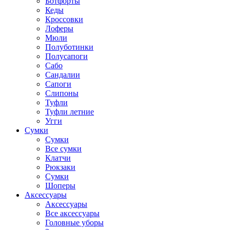
Ботфорты
Кеды
Кроссовки
Лоферы
Мюли
Полуботинки
Полусапоги
Сабо
Сандалии
Сапоги
Слипоны
Туфли
Туфли летние
Угги
Сумки
Сумки
Все сумки
Клатчи
Рюкзаки
Сумки
Шоперы
Аксессуары
Аксессуары
Все аксессуары
Головные уборы