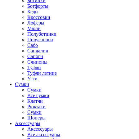
Ботинки
Ботфорты
Кеды
Кроссовки
Лоферы
Мюли
Полуботинки
Полусапоги
Сабо
Сандалии
Сапоги
Слипоны
Туфли
Туфли летние
Угги
Сумки
Сумки
Все сумки
Клатчи
Рюкзаки
Сумки
Шоперы
Аксессуары
Аксессуары
Все аксессуары