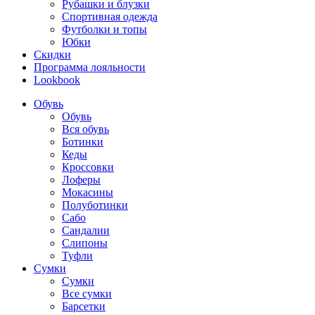
Рубашки и блузки
Спортивная одежда
Футболки и топы
Юбки
Скидки
Программа лояльности
Lookbook
Обувь
Обувь
Вся обувь
Ботинки
Кеды
Кроссовки
Лоферы
Мокасины
Полуботинки
Сабо
Сандалии
Слипоны
Туфли
Сумки
Сумки
Все сумки
Барсетки