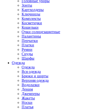
Головные уборы
Зонты
Картхолдеры
Ключницы
Комплекты
Косметички
Кошельки
Очки солнцезащитные
Палантины
Перчатки
Платки
Ремни
Снуды
Шарфы
Одежда
Одежда
Вся одежда
Брюки и шорты
Верхняя одежда
Водолазки
Деним
Джемперы
Жакеты
Носки
Платья