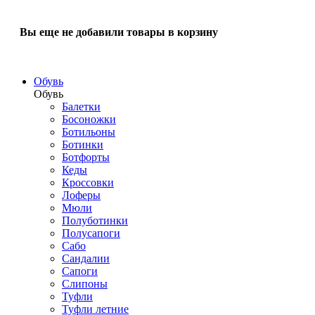
Вы еще не добавили товары в корзину
Обувь
Обувь
Балетки
Босоножки
Ботильоны
Ботинки
Ботфорты
Кеды
Кроссовки
Лоферы
Мюли
Полуботинки
Полусапоги
Сабо
Сандалии
Сапоги
Слипоны
Туфли
Туфли летние