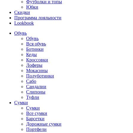
Футболки и топы
Юбки
Скидки
Программа лояльности
Lookbook
Обувь
Обувь
Вся обувь
Ботинки
Кеды
Кроссовки
Лоферы
Мокасины
Полуботинки
Сабо
Сандалии
Слипоны
Туфли
Сумки
Сумки
Все сумки
Барсетки
Дорожные сумки
Портфели