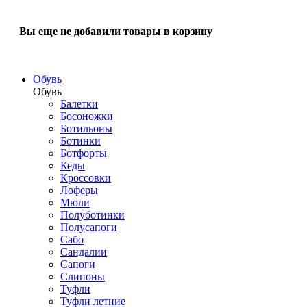
Вы еще не добавили товары в корзину
Обувь
Обувь
Балетки
Босоножки
Ботильоны
Ботинки
Ботфорты
Кеды
Кроссовки
Лоферы
Мюли
Полуботинки
Полусапоги
Сабо
Сандалии
Сапоги
Слипоны
Туфли
Туфли летние