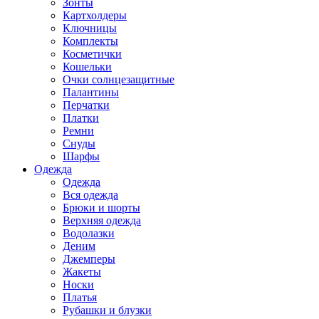
Зонты
Картхолдеры
Ключницы
Комплекты
Косметички
Кошельки
Очки солнцезащитные
Палантины
Перчатки
Платки
Ремни
Снуды
Шарфы
Одежда
Одежда
Вся одежда
Брюки и шорты
Верхняя одежда
Водолазки
Деним
Джемперы
Жакеты
Носки
Платья
Рубашки и блузки