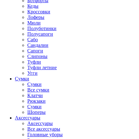
Ботфорты
Кеды
Кроссовки
Лоферы
Мюли
Полуботинки
Полусапоги
Сабо
Сандалии
Сапоги
Слипоны
Туфли
Туфли летние
Угги
Сумки
Сумки
Все сумки
Клатчи
Рюкзаки
Сумки
Шоперы
Аксессуары
Аксессуары
Все аксессуары
Головные уборы