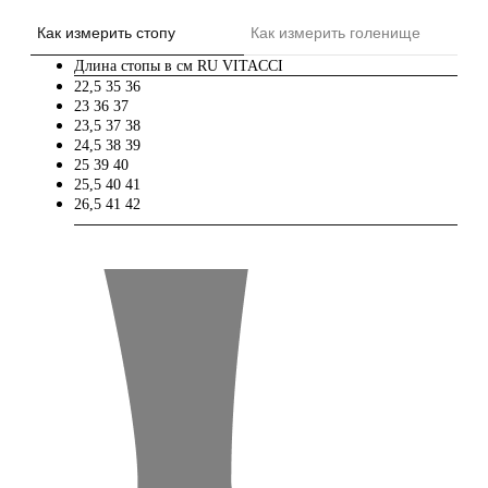
Как измерить стопу
Как измерить голенище
Длина стопы в см
RU
VITACCI
22,5
35
36
23
36
37
23,5
37
38
24,5
38
39
25
39
40
25,5
40
41
26,5
41
42