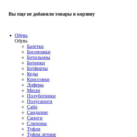
Вы еще не добавили товары в корзину
Обувь
Обувь
Балетки
Босоножки
Ботильоны
Ботинки
Ботфорты
Кеды
Кроссовки
Лоферы
Мюли
Полуботинки
Полусапоги
Сабо
Сандалии
Сапоги
Слипоны
Туфли
Туфли летние