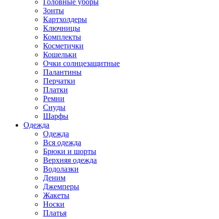
Головные уборы
Зонты
Картхолдеры
Ключницы
Комплекты
Косметички
Кошельки
Очки солнцезащитные
Палантины
Перчатки
Платки
Ремни
Снуды
Шарфы
Одежда
Одежда
Вся одежда
Брюки и шорты
Верхняя одежда
Водолазки
Деним
Джемперы
Жакеты
Носки
Платья