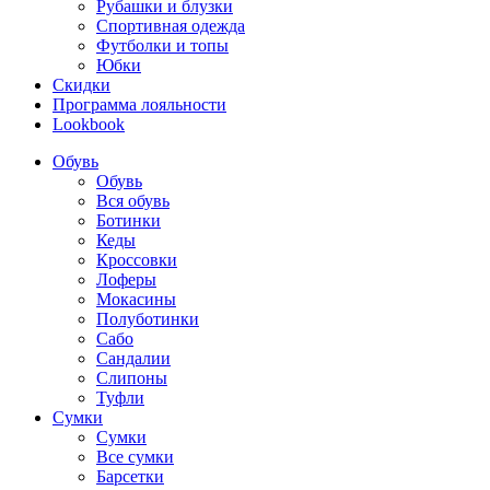
Рубашки и блузки
Спортивная одежда
Футболки и топы
Юбки
Скидки
Программа лояльности
Lookbook
Обувь
Обувь
Вся обувь
Ботинки
Кеды
Кроссовки
Лоферы
Мокасины
Полуботинки
Сабо
Сандалии
Слипоны
Туфли
Сумки
Сумки
Все сумки
Барсетки