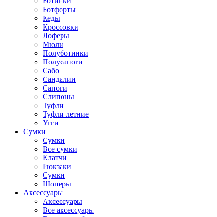
Ботинки
Ботфорты
Кеды
Кроссовки
Лоферы
Мюли
Полуботинки
Полусапоги
Сабо
Сандалии
Сапоги
Слипоны
Туфли
Туфли летние
Угги
Сумки
Сумки
Все сумки
Клатчи
Рюкзаки
Сумки
Шоперы
Аксессуары
Аксессуары
Все аксессуары