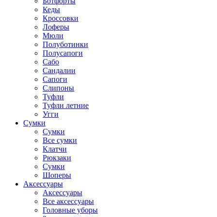
Ботфорты
Кеды
Кроссовки
Лоферы
Мюли
Полуботинки
Полусапоги
Сабо
Сандалии
Сапоги
Слипоны
Туфли
Туфли летние
Угги
Сумки
Сумки
Все сумки
Клатчи
Рюкзаки
Сумки
Шоперы
Аксессуары
Аксессуары
Все аксессуары
Головные уборы