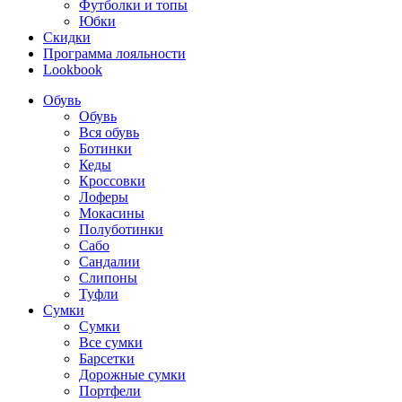
Футболки и топы
Юбки
Скидки
Программа лояльности
Lookbook
Обувь
Обувь
Вся обувь
Ботинки
Кеды
Кроссовки
Лоферы
Мокасины
Полуботинки
Сабо
Сандалии
Слипоны
Туфли
Сумки
Сумки
Все сумки
Барсетки
Дорожные сумки
Портфели