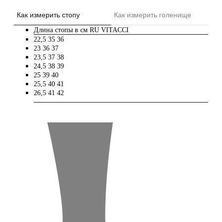
Как измерить стопу
Как измерить голенище
Длина стопы в см
RU
VITACCI
22,5
35
36
23
36
37
23,5
37
38
24,5
38
39
25
39
40
25,5
40
41
26,5
41
42