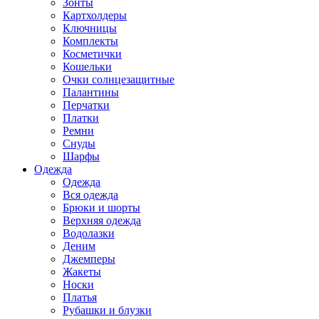
Зонты
Картхолдеры
Ключницы
Комплекты
Косметички
Кошельки
Очки солнцезащитные
Палантины
Перчатки
Платки
Ремни
Снуды
Шарфы
Одежда
Одежда
Вся одежда
Брюки и шорты
Верхняя одежда
Водолазки
Деним
Джемперы
Жакеты
Носки
Платья
Рубашки и блузки