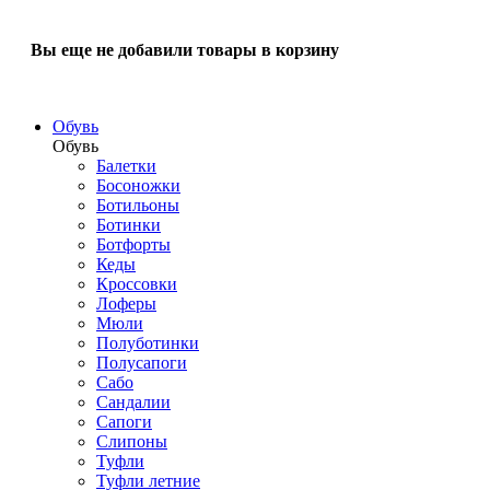
Вы еще не добавили товары в корзину
Обувь
Обувь
Балетки
Босоножки
Ботильоны
Ботинки
Ботфорты
Кеды
Кроссовки
Лоферы
Мюли
Полуботинки
Полусапоги
Сабо
Сандалии
Сапоги
Слипоны
Туфли
Туфли летние