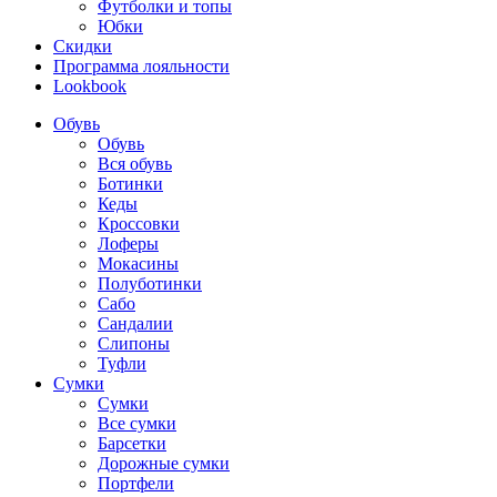
Футболки и топы
Юбки
Скидки
Программа лояльности
Lookbook
Обувь
Обувь
Вся обувь
Ботинки
Кеды
Кроссовки
Лоферы
Мокасины
Полуботинки
Сабо
Сандалии
Слипоны
Туфли
Сумки
Сумки
Все сумки
Барсетки
Дорожные сумки
Портфели