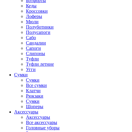
Ботфорты
Кеды
Кроссовки
Лоферы
Мюли
Полуботинки
Полусапоги
Сабо
Сандалии
Сапоги
Слипоны
Туфли
Туфли летние
Угги
Сумки
Сумки
Все сумки
Клатчи
Рюкзаки
Сумки
Шоперы
Аксессуары
Аксессуары
Все аксессуары
Головные уборы