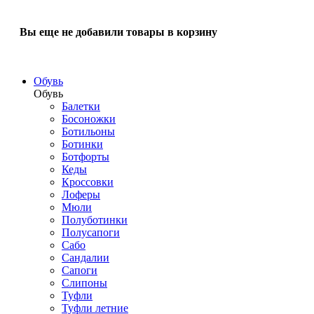
Вы еще не добавили товары в корзину
Обувь
Обувь
Балетки
Босоножки
Ботильоны
Ботинки
Ботфорты
Кеды
Кроссовки
Лоферы
Мюли
Полуботинки
Полусапоги
Сабо
Сандалии
Сапоги
Слипоны
Туфли
Туфли летние