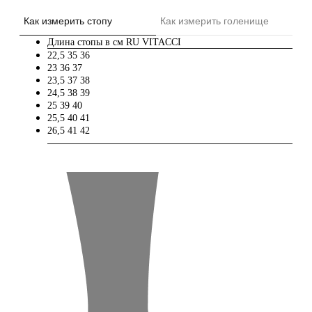
Как измерить стопу
Как измерить голенище
Длина стопы в см
RU
VITACCI
22,5
35
36
23
36
37
23,5
37
38
24,5
38
39
25
39
40
25,5
40
41
26,5
41
42