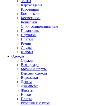
Зонты
Картхолдеры
Ключницы
Комплекты
Косметички
Кошельки
Очки солнцезащитные
Палантины
Перчатки
Платки
Ремни
Снуды
Шарфы
Одежда
Одежда
Вся одежда
Брюки и шорты
Верхняя одежда
Водолазки
Деним
Джемперы
Жакеты
Носки
Платья
Рубашки и блузки