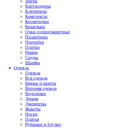
Зонты
Картхолдеры
Ключницы
Комплекты
Косметички
Кошельки
Очки солнцезащитные
Палантины
Перчатки
Платки
Ремни
Снуды
Шарфы
Одежда
Одежда
Вся одежда
Брюки и шорты
Верхняя одежда
Водолазки
Деним
Джемперы
Жакеты
Носки
Платья
Рубашки и блузки