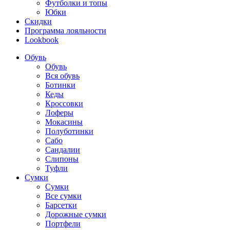
Футболки и топы
Юбки
Скидки
Программа лояльности
Lookbook
Обувь
Обувь
Вся обувь
Ботинки
Кеды
Кроссовки
Лоферы
Мокасины
Полуботинки
Сабо
Сандалии
Слипоны
Туфли
Сумки
Сумки
Все сумки
Барсетки
Дорожные сумки
Портфели