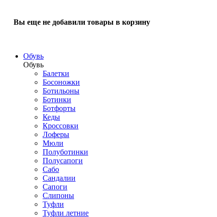
Вы еще не добавили товары в корзину
Обувь
Обувь
Балетки
Босоножки
Ботильоны
Ботинки
Ботфорты
Кеды
Кроссовки
Лоферы
Мюли
Полуботинки
Полусапоги
Сабо
Сандалии
Сапоги
Слипоны
Туфли
Туфли летние