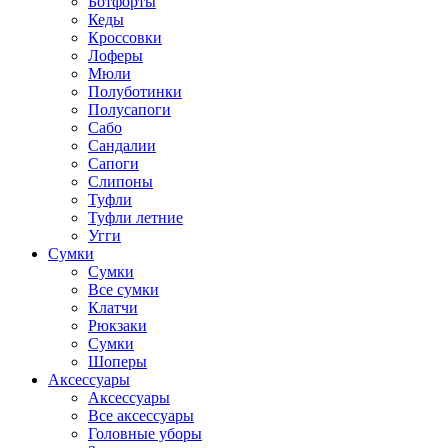
Ботфорты
Кеды
Кроссовки
Лоферы
Мюли
Полуботинки
Полусапоги
Сабо
Сандалии
Сапоги
Слипоны
Туфли
Туфли летние
Угги
Сумки
Сумки
Все сумки
Клатчи
Рюкзаки
Сумки
Шоперы
Аксессуары
Аксессуары
Все аксессуары
Головные уборы