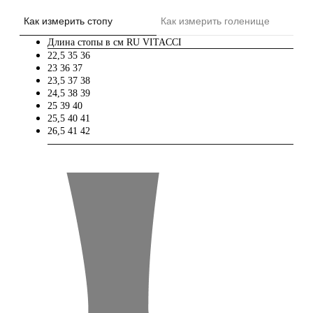
Как измерить стопу
Как измерить голенище
Длина стопы в см
RU
VITACCI
22,5
35
36
23
36
37
23,5
37
38
24,5
38
39
25
39
40
25,5
40
41
26,5
41
42