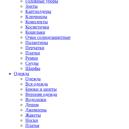
Головные уборы
Зонты
Картхолдеры
Ключницы
Комплекты
Косметички
Кошельки
Очки солнцезащитные
Палантины
Перчатки
Платки
Ремни
Снуды
Шарфы
Одежда
Одежда
Вся одежда
Брюки и шорты
Верхняя одежда
Водолазки
Деним
Джемперы
Жакеты
Носки
Платья