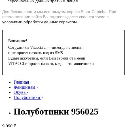
персональных данных третьим лицам
Для безопасности мы используем сервис SmartCaptcha. При
использовании сайта Вы подтверждаете своё согласие с
условиями обработки данных сервисом.
Внимание!
Сотрудники Vitacci.ru — никогда не звонят
и не просят назвать код из SMS.
Будьте аккуратны, если Вам звонят от имени
VITACCI и просят назвать код — это мошенники.
Главная
›
Женщинам
›
Обувь
›
Полуботинки
›
Полуботинки 956025
9 090 ₽