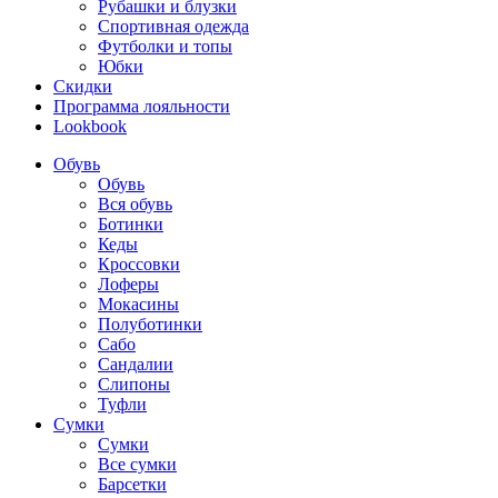
Рубашки и блузки
Спортивная одежда
Футболки и топы
Юбки
Скидки
Программа лояльности
Lookbook
Обувь
Обувь
Вся обувь
Ботинки
Кеды
Кроссовки
Лоферы
Мокасины
Полуботинки
Сабо
Сандалии
Слипоны
Туфли
Сумки
Сумки
Все сумки
Барсетки