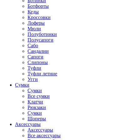
Ботинки
Ботфорты
Кеды
Кроссовки
Лоферы
Мюли
Полуботинки
Полусапоги
Сабо
Сандалии
Сапоги
Слипоны
Туфли
Туфли летние
Угги
Сумки
Сумки
Все сумки
Клатчи
Рюкзаки
Сумки
Шоперы
Аксессуары
Аксессуары
Все аксессуары