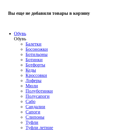
Вы еще не добавили товары в корзину
Обувь
Обувь
Балетки
Босоножки
Ботильоны
Ботинки
Ботфорты
Кеды
Кроссовки
Лоферы
Мюли
Полуботинки
Полусапоги
Сабо
Сандалии
Сапоги
Слипоны
Туфли
Туфли летние