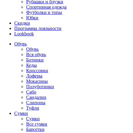
Рубашки и блузки
Спортивная одежда
Футболки и топы
Юбки
Скидки
Программа лояльности
Lookbook
Обувь
Обувь
Вся обувь
Ботинки
Кеды
Кроссовки
Лоферы
Мокасины
Полуботинки
Сабо
Сандалии
Слипоны
Туфли
Сумки
Сумки
Все сумки
Барсетки