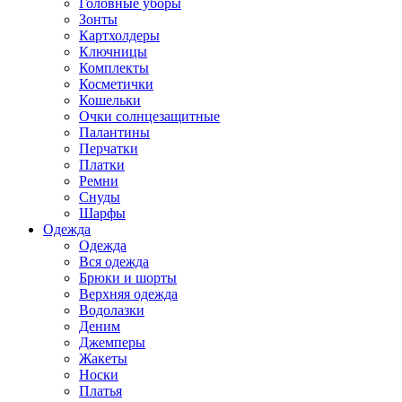
Головные уборы
Зонты
Картхолдеры
Ключницы
Комплекты
Косметички
Кошельки
Очки солнцезащитные
Палантины
Перчатки
Платки
Ремни
Снуды
Шарфы
Одежда
Одежда
Вся одежда
Брюки и шорты
Верхняя одежда
Водолазки
Деним
Джемперы
Жакеты
Носки
Платья