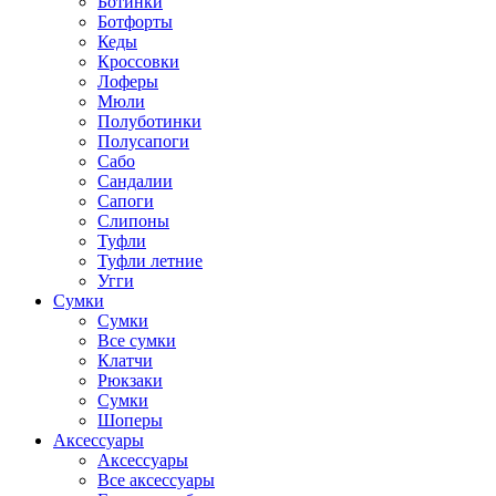
Ботинки
Ботфорты
Кеды
Кроссовки
Лоферы
Мюли
Полуботинки
Полусапоги
Сабо
Сандалии
Сапоги
Слипоны
Туфли
Туфли летние
Угги
Сумки
Сумки
Все сумки
Клатчи
Рюкзаки
Сумки
Шоперы
Аксессуары
Аксессуары
Все аксессуары