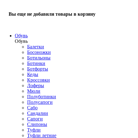
Вы еще не добавили товары в корзину
Обувь
Обувь
Балетки
Босоножки
Ботильоны
Ботинки
Ботфорты
Кеды
Кроссовки
Лоферы
Мюли
Полуботинки
Полусапоги
Сабо
Сандалии
Сапоги
Слипоны
Туфли
Туфли летние