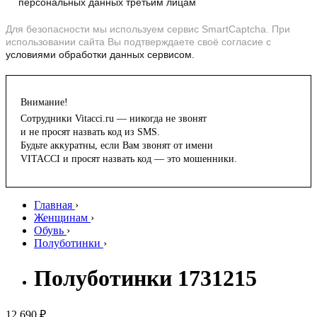
персональных данных третьим лицам
Для безопасности мы используем сервис SmartCaptcha. При
использовании сайта Вы подтверждаете своё согласие с
условиями обработки данных сервисом.
Внимание!
Сотрудники Vitacci.ru — никогда не звонят
и не просят назвать код из SMS.
Будьте аккуратны, если Вам звонят от имени
VITACCI и просят назвать код — это мошенники.
Главная
›
Женщинам
›
Обувь
›
Полуботинки
›
Полуботинки 1731215
12 690 ₽