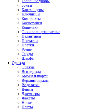
Головные уборы
Зонты
Картхолдеры
Ключницы
Комплекты
Косметички
Кошельки
Очки солнцезащитные
Палантины
Перчатки
Платки
Ремни
Снуды
Шарфы
Одежда
Одежда
Вся одежда
Брюки и шорты
Верхняя одежда
Водолазки
Деним
Джемперы
Жакеты
Носки
Платья