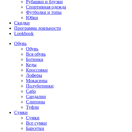
Рубашки и блузки
Спортивная одежда
Футболки и топы
Юбки
Скидки
Программа лояльности
Lookbook
Обувь
Обувь
Вся обувь
Ботинки
Кеды
Кроссовки
Лоферы
Мокасины
Полуботинки
Сабо
Сандалии
Слипоны
Туфли
Сумки
Сумки
Все сумки
Барсетки