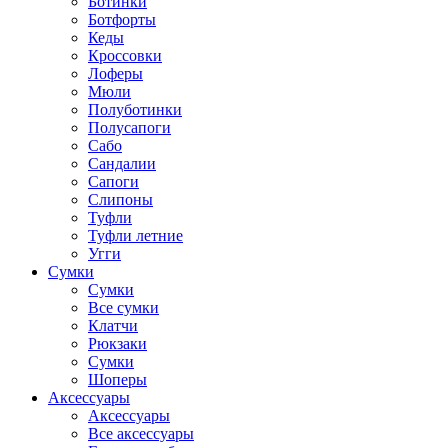
Ботинки
Ботфорты
Кеды
Кроссовки
Лоферы
Мюли
Полуботинки
Полусапоги
Сабо
Сандалии
Сапоги
Слипоны
Туфли
Туфли летние
Угги
Сумки
Сумки
Все сумки
Клатчи
Рюкзаки
Сумки
Шоперы
Аксессуары
Аксессуары
Все аксессуары