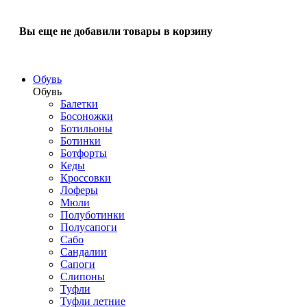
Вы еще не добавили товары в корзину
Обувь
Обувь
Балетки
Босоножки
Ботильоны
Ботинки
Ботфорты
Кеды
Кроссовки
Лоферы
Мюли
Полуботинки
Полусапоги
Сабо
Сандалии
Сапоги
Слипоны
Туфли
Туфли летние