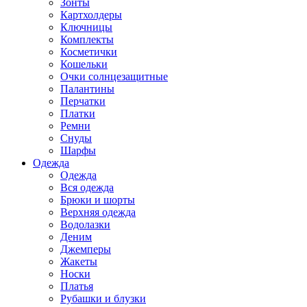
Зонты
Картхолдеры
Ключницы
Комплекты
Косметички
Кошельки
Очки солнцезащитные
Палантины
Перчатки
Платки
Ремни
Снуды
Шарфы
Одежда
Одежда
Вся одежда
Брюки и шорты
Верхняя одежда
Водолазки
Деним
Джемперы
Жакеты
Носки
Платья
Рубашки и блузки