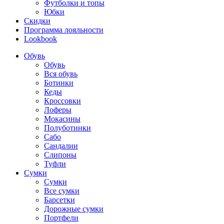
Футболки и топы
Юбки
Скидки
Программа лояльности
Lookbook
Обувь
Обувь
Вся обувь
Ботинки
Кеды
Кроссовки
Лоферы
Мокасины
Полуботинки
Сабо
Сандалии
Слипоны
Туфли
Сумки
Сумки
Все сумки
Барсетки
Дорожные сумки
Портфели