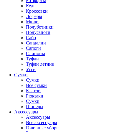
Ботфорты
Кеды
Кроссовки
Лоферы
Мюли
Полуботинки
Полусапоги
Сабо
Сандалии
Сапоги
Слипоны
Туфли
Туфли летние
Угги
Сумки
Сумки
Все сумки
Клатчи
Рюкзаки
Сумки
Шоперы
Аксессуары
Аксессуары
Все аксессуары
Головные уборы