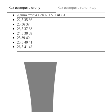
Как измерить стопу
Как измерить голенище
Длина стопы в см
RU
VITACCI
22,5
35
36
23
36
37
23,5
37
38
24,5
38
39
25
39
40
25,5
40
41
26,5
41
42