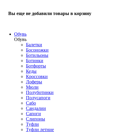
Вы еще не добавили товары в корзину
Обувь
Обувь
Балетки
Босоножки
Ботильоны
Ботинки
Ботфорты
Кеды
Кроссовки
Лоферы
Мюли
Полуботинки
Полусапоги
Сабо
Сандалии
Сапоги
Слипоны
Туфли
Туфли летние