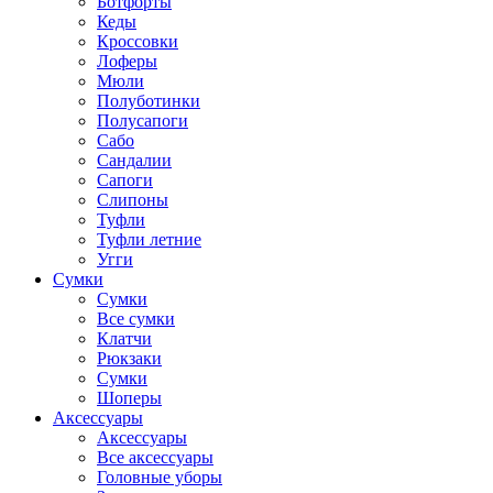
Ботфорты
Кеды
Кроссовки
Лоферы
Мюли
Полуботинки
Полусапоги
Сабо
Сандалии
Сапоги
Слипоны
Туфли
Туфли летние
Угги
Сумки
Сумки
Все сумки
Клатчи
Рюкзаки
Сумки
Шоперы
Аксессуары
Аксессуары
Все аксессуары
Головные уборы