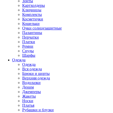
Зонты
Картхолдеры
Ключницы
Комплекты
Косметички
Кошельки
Очки солнцезащитные
Палантины
Перчатки
Платки
Ремни
Снуды
Шарфы
Одежда
Одежда
Вся одежда
Брюки и шорты
Верхняя одежда
Водолазки
Деним
Джемперы
Жакеты
Носки
Платья
Рубашки и блузки