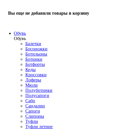
Вы еще не добавили товары в корзину
Обувь
Обувь
Балетки
Босоножки
Ботильоны
Ботинки
Ботфорты
Кеды
Кроссовки
Лоферы
Мюли
Полуботинки
Полусапоги
Сабо
Сандалии
Сапоги
Слипоны
Туфли
Туфли летние