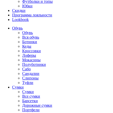
Футболки и топы
Юбки
Скидки
Программа лояльности
Lookbook
Обувь
Обувь
Вся обувь
Ботинки
Кеды
Кроссовки
Лоферы
Мокасины
Полуботинки
Сабо
Сандалии
Слипоны
Туфли
Сумки
Сумки
Все сумки
Барсетки
Дорожные сумки
Портфели