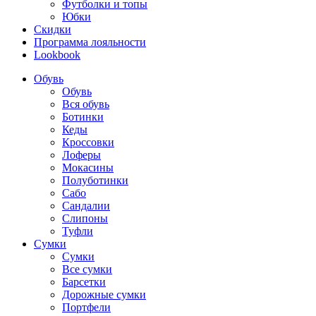
Футболки и топы
Юбки
Скидки
Программа лояльности
Lookbook
Обувь
Обувь
Вся обувь
Ботинки
Кеды
Кроссовки
Лоферы
Мокасины
Полуботинки
Сабо
Сандалии
Слипоны
Туфли
Сумки
Сумки
Все сумки
Барсетки
Дорожные сумки
Портфели