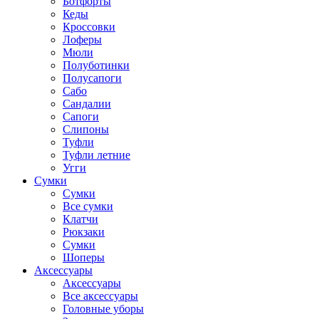
Ботфорты
Кеды
Кроссовки
Лоферы
Мюли
Полуботинки
Полусапоги
Сабо
Сандалии
Сапоги
Слипоны
Туфли
Туфли летние
Угги
Сумки
Сумки
Все сумки
Клатчи
Рюкзаки
Сумки
Шоперы
Аксессуары
Аксессуары
Все аксессуары
Головные уборы