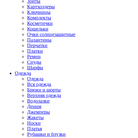
Зонты
Картхолдеры
Ключницы
Комплекты
Косметички
Кошельки
Очки солнцезащитные
Палантины
Перчатки
Платки
Ремни
Снуды
Шарфы
Одежда
Одежда
Вся одежда
Брюки и шорты
Верхняя одежда
Водолазки
Деним
Джемперы
Жакеты
Носки
Платья
Рубашки и блузки