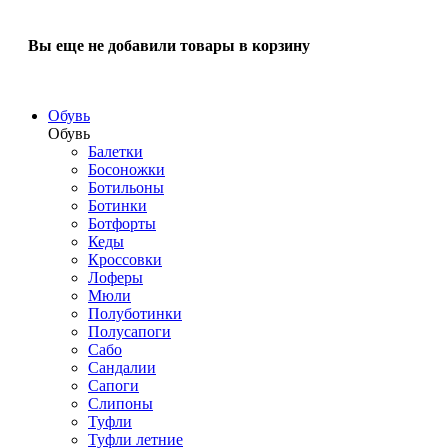
Вы еще не добавили товары в корзину
Обувь
Обувь
Балетки
Босоножки
Ботильоны
Ботинки
Ботфорты
Кеды
Кроссовки
Лоферы
Мюли
Полуботинки
Полусапоги
Сабо
Сандалии
Сапоги
Слипоны
Туфли
Туфли летние