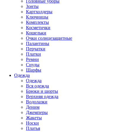
Головные уборы
Зонты
Картхолдеры
Ключницы
Комплекты
Косметички
Кошельки
Очки солнцезащитные
Палантины
Перчатки
Платки
Ремни
Снуды
Шарфы
Одежда
Одежда
Вся одежда
Брюки и шорты
Верхняя одежда
Водолазки
Деним
Джемперы
Жакеты
Носки
Платья