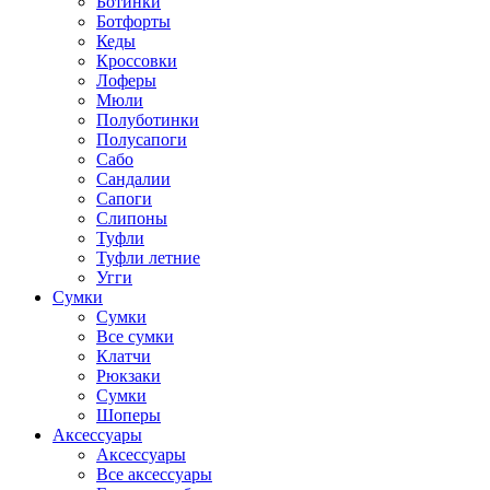
Ботинки
Ботфорты
Кеды
Кроссовки
Лоферы
Мюли
Полуботинки
Полусапоги
Сабо
Сандалии
Сапоги
Слипоны
Туфли
Туфли летние
Угги
Сумки
Сумки
Все сумки
Клатчи
Рюкзаки
Сумки
Шоперы
Аксессуары
Аксессуары
Все аксессуары