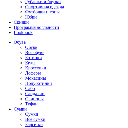
Рубашки и блузки
Спортивная одежда
Футболки и топы
Юбки
Скидки
Программа лояльности
Lookbook
Обувь
Обувь
Вся обувь
Ботинки
Кеды
Кроссовки
Лоферы
Мокасины
Полуботинки
Сабо
Сандалии
Слипоны
Туфли
Сумки
Сумки
Все сумки
Барсетки