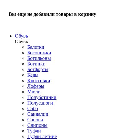
Вы еще не добавили товары в корзину
Обувь
Обувь
Балетки
Босоножки
Ботильоны
Ботинки
Ботфорты
Кеды
Кроссовки
Лоферы
Мюли
Полуботинки
Полусапоги
Сабо
Сандалии
Сапоги
Слипоны
Туфли
Туфли летние