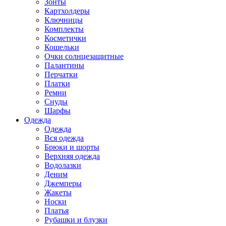
Зонты
Картхолдеры
Ключницы
Комплекты
Косметички
Кошельки
Очки солнцезащитные
Палантины
Перчатки
Платки
Ремни
Снуды
Шарфы
Одежда
Одежда
Вся одежда
Брюки и шорты
Верхняя одежда
Водолазки
Деним
Джемперы
Жакеты
Носки
Платья
Рубашки и блузки