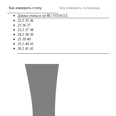
Как измерить стопу
Как измерить голенище
Длина стопы в см
RU
VITACCI
22,5
35
36
23
36
37
23,5
37
38
24,5
38
39
25
39
40
25,5
40
41
26,5
41
42