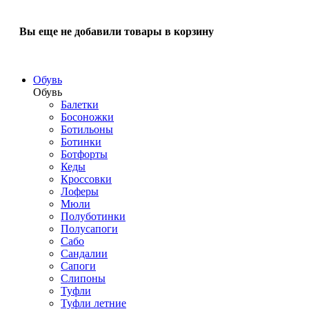
Вы еще не добавили товары в корзину
Обувь
Обувь
Балетки
Босоножки
Ботильоны
Ботинки
Ботфорты
Кеды
Кроссовки
Лоферы
Мюли
Полуботинки
Полусапоги
Сабо
Сандалии
Сапоги
Слипоны
Туфли
Туфли летние