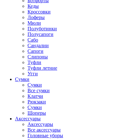
Ботфорты
Кеды
Кроссовки
Лоферы
Мюли
Полуботинки
Полусапоги
Сабо
Сандалии
Сапоги
Слипоны
Туфли
Туфли летние
Угги
Сумки
Сумки
Все сумки
Клатчи
Рюкзаки
Сумки
Шоперы
Аксессуары
Аксессуары
Все аксессуары
Головные уборы