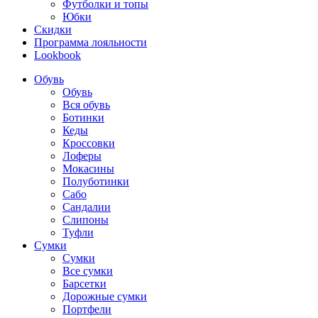
Футболки и топы
Юбки
Скидки
Программа лояльности
Lookbook
Обувь
Обувь
Вся обувь
Ботинки
Кеды
Кроссовки
Лоферы
Мокасины
Полуботинки
Сабо
Сандалии
Слипоны
Туфли
Сумки
Сумки
Все сумки
Барсетки
Дорожные сумки
Портфели