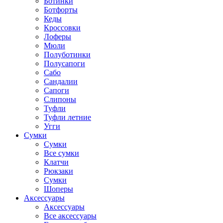
Ботинки
Ботфорты
Кеды
Кроссовки
Лоферы
Мюли
Полуботинки
Полусапоги
Сабо
Сандалии
Сапоги
Слипоны
Туфли
Туфли летние
Угги
Сумки
Сумки
Все сумки
Клатчи
Рюкзаки
Сумки
Шоперы
Аксессуары
Аксессуары
Все аксессуары