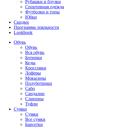
Рубашки и блузки
Спортивная одежда
Футболки и топы
Юбки
Скидки
Программа лояльности
Lookbook
Обувь
Обувь
Вся обувь
Ботинки
Кеды
Кроссовки
Лоферы
Мокасины
Полуботинки
Сабо
Сандалии
Слипоны
Туфли
Сумки
Сумки
Все сумки
Барсетки