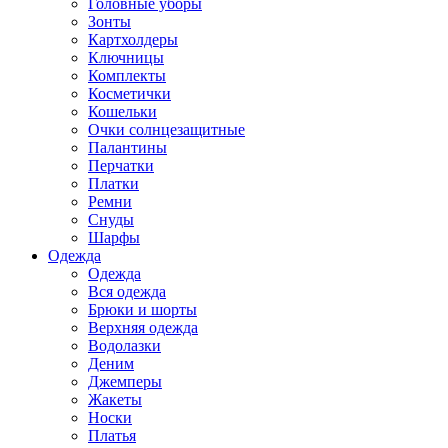
Головные уборы
Зонты
Картхолдеры
Ключницы
Комплекты
Косметички
Кошельки
Очки солнцезащитные
Палантины
Перчатки
Платки
Ремни
Снуды
Шарфы
Одежда
Одежда
Вся одежда
Брюки и шорты
Верхняя одежда
Водолазки
Деним
Джемперы
Жакеты
Носки
Платья