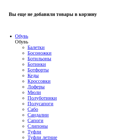
Вы еще не добавили товары в корзину
Обувь
Обувь
Балетки
Босоножки
Ботильоны
Ботинки
Ботфорты
Кеды
Кроссовки
Лоферы
Мюли
Полуботинки
Полусапоги
Сабо
Сандалии
Сапоги
Слипоны
Туфли
Туфли летние