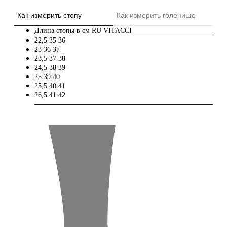
Как измерить стопу
Как измерить голенище
Длина стопы в см
RU
VITACCI
22,5
35
36
23
36
37
23,5
37
38
24,5
38
39
25
39
40
25,5
40
41
26,5
41
42