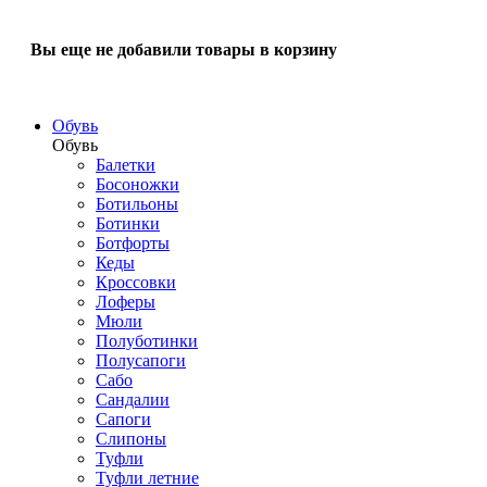
Вы еще не добавили товары в корзину
Обувь
Обувь
Балетки
Босоножки
Ботильоны
Ботинки
Ботфорты
Кеды
Кроссовки
Лоферы
Мюли
Полуботинки
Полусапоги
Сабо
Сандалии
Сапоги
Слипоны
Туфли
Туфли летние