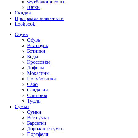
Футболки и топы
Юбки
Скидки
Программа лояльности
Lookbook
Обувь
Обувь
Вся обувь
Ботинки
Кеды
Кроссовки
Лоферы
Мокасины
Полуботинки
Сабо
Сандалии
Слипоны
Туфли
Сумки
Сумки
Все сумки
Барсетки
Дорожные сумки
Портфели