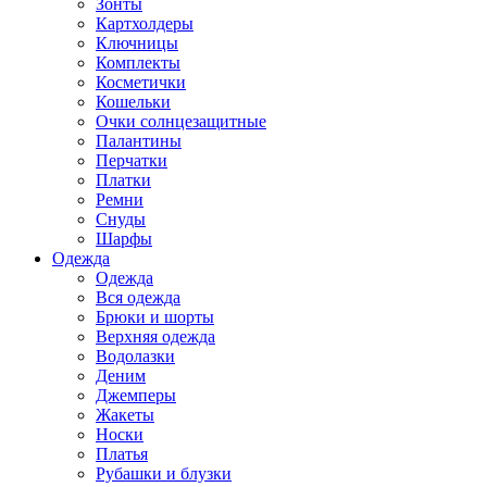
Зонты
Картхолдеры
Ключницы
Комплекты
Косметички
Кошельки
Очки солнцезащитные
Палантины
Перчатки
Платки
Ремни
Снуды
Шарфы
Одежда
Одежда
Вся одежда
Брюки и шорты
Верхняя одежда
Водолазки
Деним
Джемперы
Жакеты
Носки
Платья
Рубашки и блузки