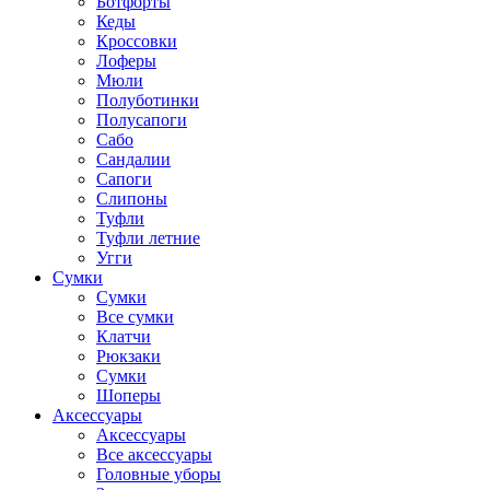
Ботфорты
Кеды
Кроссовки
Лоферы
Мюли
Полуботинки
Полусапоги
Сабо
Сандалии
Сапоги
Слипоны
Туфли
Туфли летние
Угги
Сумки
Сумки
Все сумки
Клатчи
Рюкзаки
Сумки
Шоперы
Аксессуары
Аксессуары
Все аксессуары
Головные уборы