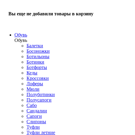
Вы еще не добавили товары в корзину
Обувь
Обувь
Балетки
Босоножки
Ботильоны
Ботинки
Ботфорты
Кеды
Кроссовки
Лоферы
Мюли
Полуботинки
Полусапоги
Сабо
Сандалии
Сапоги
Слипоны
Туфли
Туфли летние