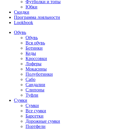
Футболки и топы
Юбки
Скидки
Программа лояльности
Lookbook
Обувь
Обувь
Вся обувь
Ботинки
Кеды
Кроссовки
Лоферы
Мокасины
Полуботинки
Сабо
Сандалии
Слипоны
Туфли
Сумки
Сумки
Все сумки
Барсетки
Дорожные сумки
Портфели