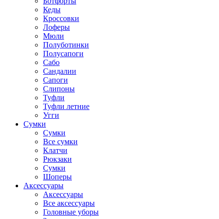
Ботфорты
Кеды
Кроссовки
Лоферы
Мюли
Полуботинки
Полусапоги
Сабо
Сандалии
Сапоги
Слипоны
Туфли
Туфли летние
Угги
Сумки
Сумки
Все сумки
Клатчи
Рюкзаки
Сумки
Шоперы
Аксессуары
Аксессуары
Все аксессуары
Головные уборы