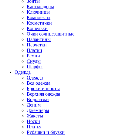
Зонты
Картхолдеры
Ключницы
Комплекты
Косметички
Кошельки
Очки солнцезащитные
Палантины
Перчатки
Платки
Ремни
Снуды
Шарфы
Одежда
Одежда
Вся одежда
Брюки и шорты
Верхняя одежда
Водолазки
Деним
Джемперы
Жакеты
Носки
Платья
Рубашки и блузки