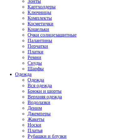
Зонты
Картхолдеры
Ключницы
Комплекты
Косметички
Кошельки
Очки солнцезащитные
Палантины
Перчатки
Платки
Ремни
Снуды
Шарфы
Одежда
Одежда
Вся одежда
Брюки и шорты
Верхняя одежда
Водолазки
Деним
Джемперы
Жакеты
Носки
Платья
Рубашки и блузки