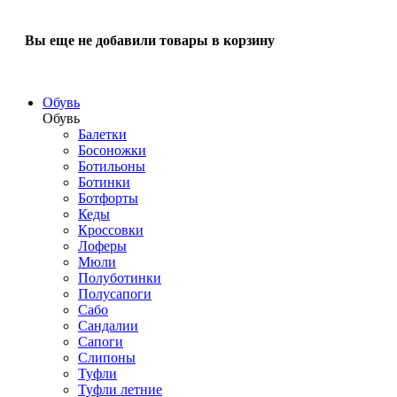
Вы еще не добавили товары в корзину
Обувь
Обувь
Балетки
Босоножки
Ботильоны
Ботинки
Ботфорты
Кеды
Кроссовки
Лоферы
Мюли
Полуботинки
Полусапоги
Сабо
Сандалии
Сапоги
Слипоны
Туфли
Туфли летние