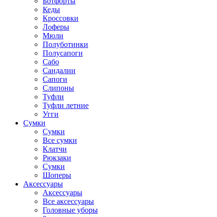
Ботфорты
Кеды
Кроссовки
Лоферы
Мюли
Полуботинки
Полусапоги
Сабо
Сандалии
Сапоги
Слипоны
Туфли
Туфли летние
Угги
Сумки
Сумки
Все сумки
Клатчи
Рюкзаки
Сумки
Шоперы
Аксессуары
Аксессуары
Все аксессуары
Головные уборы