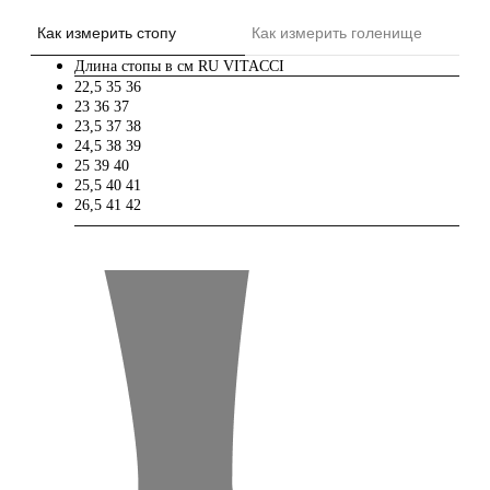
Как измерить стопу
Как измерить голенище
Длина стопы в см
RU
VITACCI
22,5
35
36
23
36
37
23,5
37
38
24,5
38
39
25
39
40
25,5
40
41
26,5
41
42