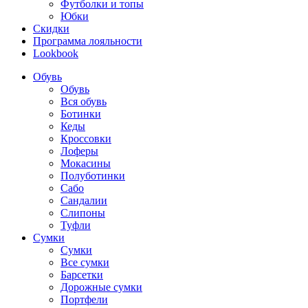
Футболки и топы
Юбки
Скидки
Программа лояльности
Lookbook
Обувь
Обувь
Вся обувь
Ботинки
Кеды
Кроссовки
Лоферы
Мокасины
Полуботинки
Сабо
Сандалии
Слипоны
Туфли
Сумки
Сумки
Все сумки
Барсетки
Дорожные сумки
Портфели