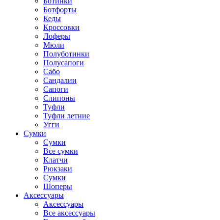
Ботинки
Ботфорты
Кеды
Кроссовки
Лоферы
Мюли
Полуботинки
Полусапоги
Сабо
Сандалии
Сапоги
Слипоны
Туфли
Туфли летние
Угги
Сумки
Сумки
Все сумки
Клатчи
Рюкзаки
Сумки
Шоперы
Аксессуары
Аксессуары
Все аксессуары