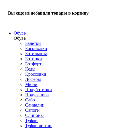
Вы еще не добавили товары в корзину
Обувь
Обувь
Балетки
Босоножки
Ботильоны
Ботинки
Ботфорты
Кеды
Кроссовки
Лоферы
Мюли
Полуботинки
Полусапоги
Сабо
Сандалии
Сапоги
Слипоны
Туфли
Туфли летние