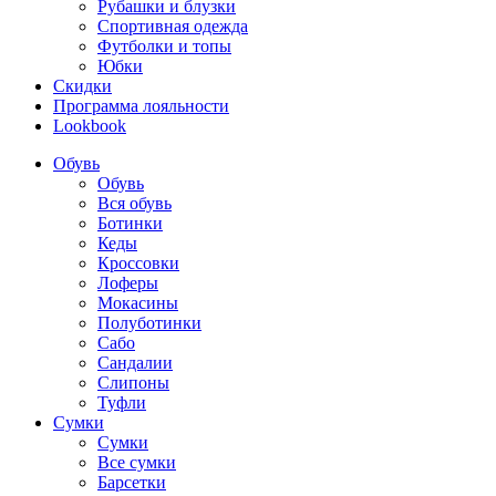
Рубашки и блузки
Спортивная одежда
Футболки и топы
Юбки
Скидки
Программа лояльности
Lookbook
Обувь
Обувь
Вся обувь
Ботинки
Кеды
Кроссовки
Лоферы
Мокасины
Полуботинки
Сабо
Сандалии
Слипоны
Туфли
Сумки
Сумки
Все сумки
Барсетки