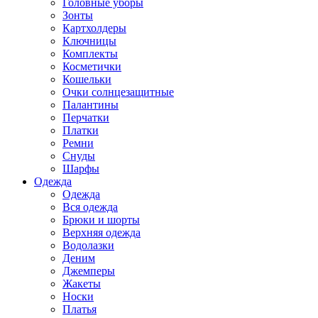
Головные уборы
Зонты
Картхолдеры
Ключницы
Комплекты
Косметички
Кошельки
Очки солнцезащитные
Палантины
Перчатки
Платки
Ремни
Снуды
Шарфы
Одежда
Одежда
Вся одежда
Брюки и шорты
Верхняя одежда
Водолазки
Деним
Джемперы
Жакеты
Носки
Платья