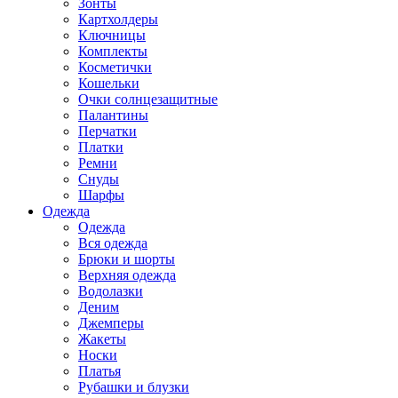
Зонты
Картхолдеры
Ключницы
Комплекты
Косметички
Кошельки
Очки солнцезащитные
Палантины
Перчатки
Платки
Ремни
Снуды
Шарфы
Одежда
Одежда
Вся одежда
Брюки и шорты
Верхняя одежда
Водолазки
Деним
Джемперы
Жакеты
Носки
Платья
Рубашки и блузки