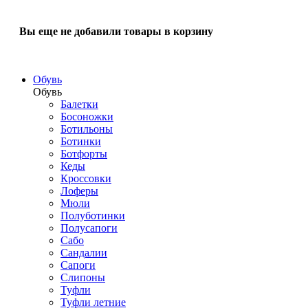
Вы еще не добавили товары в корзину
Обувь
Обувь
Балетки
Босоножки
Ботильоны
Ботинки
Ботфорты
Кеды
Кроссовки
Лоферы
Мюли
Полуботинки
Полусапоги
Сабо
Сандалии
Сапоги
Слипоны
Туфли
Туфли летние