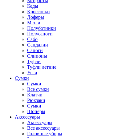
Ботфорты
Кеды
Кроссовки
Лоферы
Мюли
Полуботинки
Полусапоги
Сабо
Сандалии
Сапоги
Слипоны
Туфли
Туфли летние
Угги
Сумки
Сумки
Все сумки
Клатчи
Рюкзаки
Сумки
Шоперы
Аксессуары
Аксессуары
Все аксессуары
Головные уборы