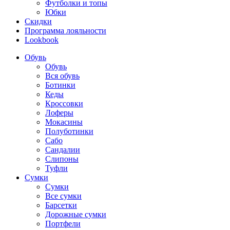
Футболки и топы
Юбки
Скидки
Программа лояльности
Lookbook
Обувь
Обувь
Вся обувь
Ботинки
Кеды
Кроссовки
Лоферы
Мокасины
Полуботинки
Сабо
Сандалии
Слипоны
Туфли
Сумки
Сумки
Все сумки
Барсетки
Дорожные сумки
Портфели