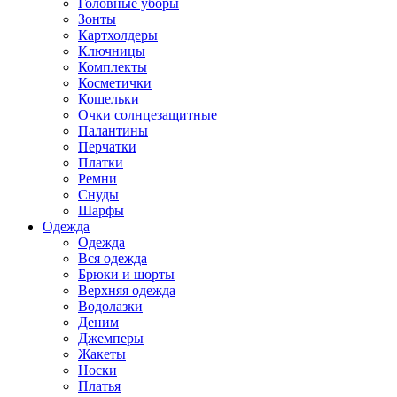
Головные уборы
Зонты
Картхолдеры
Ключницы
Комплекты
Косметички
Кошельки
Очки солнцезащитные
Палантины
Перчатки
Платки
Ремни
Снуды
Шарфы
Одежда
Одежда
Вся одежда
Брюки и шорты
Верхняя одежда
Водолазки
Деним
Джемперы
Жакеты
Носки
Платья