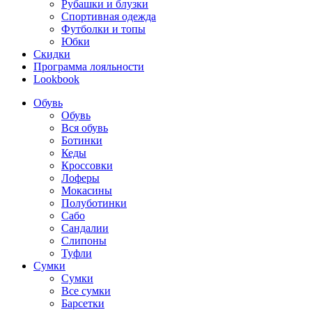
Рубашки и блузки
Спортивная одежда
Футболки и топы
Юбки
Скидки
Программа лояльности
Lookbook
Обувь
Обувь
Вся обувь
Ботинки
Кеды
Кроссовки
Лоферы
Мокасины
Полуботинки
Сабо
Сандалии
Слипоны
Туфли
Сумки
Сумки
Все сумки
Барсетки