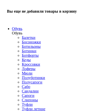
Вы еще не добавили товары в корзину
Обувь
Обувь
Балетки
Босоножки
Ботильоны
Ботинки
Ботфорты
Кеды
Кроссовки
Лоферы
Мюли
Полуботинки
Полусапоги
Сабо
Сандалии
Сапоги
Слипоны
Туфли
Туфли летние