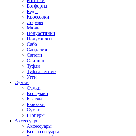
Ботинки
Ботфорты
Кеды
Кроссовки
Лоферы
Мюли
Полуботинки
Полусапоги
Сабо
Сандалии
Сапоги
Слипоны
Туфли
Туфли летние
Угги
Сумки
Сумки
Все сумки
Клатчи
Рюкзаки
Сумки
Шоперы
Аксессуары
Аксессуары
Все аксессуары