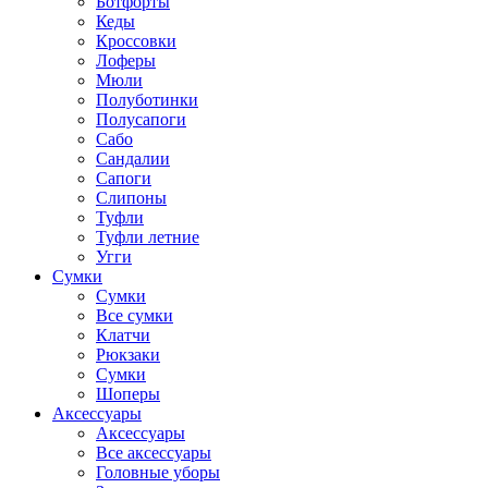
Ботфорты
Кеды
Кроссовки
Лоферы
Мюли
Полуботинки
Полусапоги
Сабо
Сандалии
Сапоги
Слипоны
Туфли
Туфли летние
Угги
Сумки
Сумки
Все сумки
Клатчи
Рюкзаки
Сумки
Шоперы
Аксессуары
Аксессуары
Все аксессуары
Головные уборы