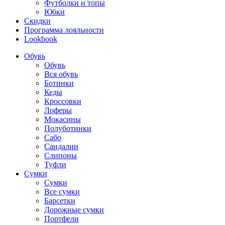
Футболки и топы
Юбки
Скидки
Программа лояльности
Lookbook
Обувь
Обувь
Вся обувь
Ботинки
Кеды
Кроссовки
Лоферы
Мокасины
Полуботинки
Сабо
Сандалии
Слипоны
Туфли
Сумки
Сумки
Все сумки
Барсетки
Дорожные сумки
Портфели