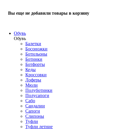
Вы еще не добавили товары в корзину
Обувь
Обувь
Балетки
Босоножки
Ботильоны
Ботинки
Ботфорты
Кеды
Кроссовки
Лоферы
Мюли
Полуботинки
Полусапоги
Сабо
Сандалии
Сапоги
Слипоны
Туфли
Туфли летние