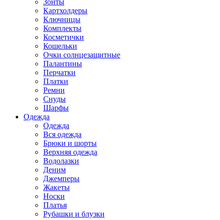
Зонты
Картхолдеры
Ключницы
Комплекты
Косметички
Кошельки
Очки солнцезащитные
Палантины
Перчатки
Платки
Ремни
Снуды
Шарфы
Одежда
Одежда
Вся одежда
Брюки и шорты
Верхняя одежда
Водолазки
Деним
Джемперы
Жакеты
Носки
Платья
Рубашки и блузки