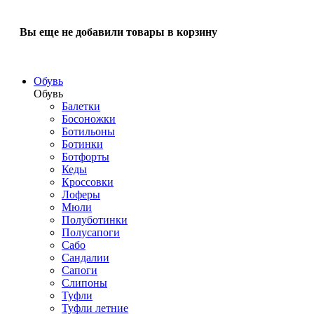
Вы еще не добавили товары в корзину
Обувь
Обувь
Балетки
Босоножки
Ботильоны
Ботинки
Ботфорты
Кеды
Кроссовки
Лоферы
Мюли
Полуботинки
Полусапоги
Сабо
Сандалии
Сапоги
Слипоны
Туфли
Туфли летние