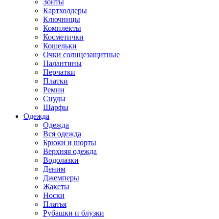
Зонты
Картхолдеры
Ключницы
Комплекты
Косметички
Кошельки
Очки солнцезащитные
Палантины
Перчатки
Платки
Ремни
Снуды
Шарфы
Одежда
Одежда
Вся одежда
Брюки и шорты
Верхняя одежда
Водолазки
Деним
Джемперы
Жакеты
Носки
Платья
Рубашки и блузки