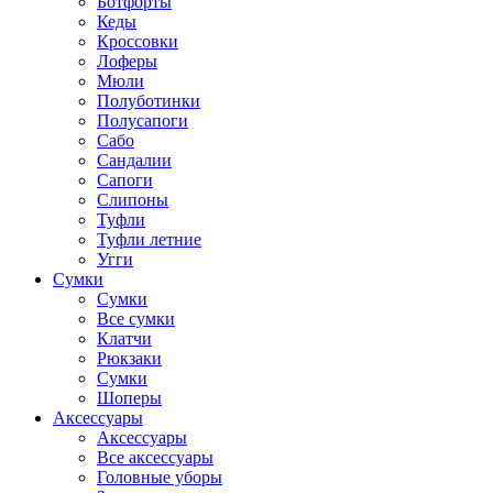
Ботфорты
Кеды
Кроссовки
Лоферы
Мюли
Полуботинки
Полусапоги
Сабо
Сандалии
Сапоги
Слипоны
Туфли
Туфли летние
Угги
Сумки
Сумки
Все сумки
Клатчи
Рюкзаки
Сумки
Шоперы
Аксессуары
Аксессуары
Все аксессуары
Головные уборы