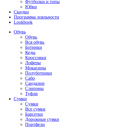
Футболки и топы
Юбки
Скидки
Программа лояльности
Lookbook
Обувь
Обувь
Вся обувь
Ботинки
Кеды
Кроссовки
Лоферы
Мокасины
Полуботинки
Сабо
Сандалии
Слипоны
Туфли
Сумки
Сумки
Все сумки
Барсетки
Дорожные сумки
Портфели