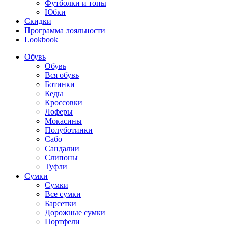
Футболки и топы
Юбки
Скидки
Программа лояльности
Lookbook
Обувь
Обувь
Вся обувь
Ботинки
Кеды
Кроссовки
Лоферы
Мокасины
Полуботинки
Сабо
Сандалии
Слипоны
Туфли
Сумки
Сумки
Все сумки
Барсетки
Дорожные сумки
Портфели