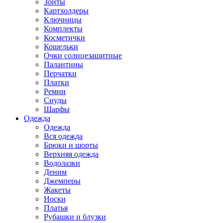
Зонты
Картхолдеры
Ключницы
Комплекты
Косметички
Кошельки
Очки солнцезащитные
Палантины
Перчатки
Платки
Ремни
Снуды
Шарфы
Одежда
Одежда
Вся одежда
Брюки и шорты
Верхняя одежда
Водолазки
Деним
Джемперы
Жакеты
Носки
Платья
Рубашки и блузки