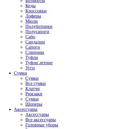
Ботфорты
Кеды
Кроссовки
Лоферы
Мюли
Полуботинки
Полусапоги
Сабо
Сандалии
Сапоги
Слипоны
Туфли
Туфли летние
Угги
Сумки
Сумки
Все сумки
Клатчи
Рюкзаки
Сумки
Шоперы
Аксессуары
Аксессуары
Все аксессуары
Головные уборы