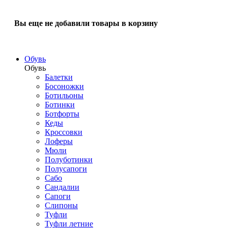
Вы еще не добавили товары в корзину
Обувь
Обувь
Балетки
Босоножки
Ботильоны
Ботинки
Ботфорты
Кеды
Кроссовки
Лоферы
Мюли
Полуботинки
Полусапоги
Сабо
Сандалии
Сапоги
Слипоны
Туфли
Туфли летние